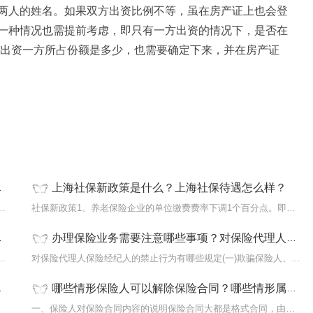
两人的姓名。如果双方出资比例不等，虽在房产证上也会登
一种情况也需提前考虑，即只有一方出资的情况下，是否在
不出资一方所占份额是多少，也需要确定下来，并在房产证
不属于共同财产的
夫妻一方处置共同财产如何追回
婚后买房属于共同
产吗
上海社保新政策是什么？上海社保待遇怎么样？
回?追回夫妻共同财产，可以向法院申请诉...
社保新政策1、养老保险企业的单位缴费费率下调1个百分点。即从21%降...
办理保险业务需要注意哪些事项？对保险代理人保险经纪人的禁止行为有哪些规定？
险？1、首先是购买交强险交强险是国家规...
对保险代理人保险经纪人的禁止行为有哪些规定(一)欺骗保险人、投保...
哪些情形保险人可以解除保险合同？哪些情形属于合同无效？
...
一、保险人对保险合同内容的说明保险合同大都是格式合同，由保险人...