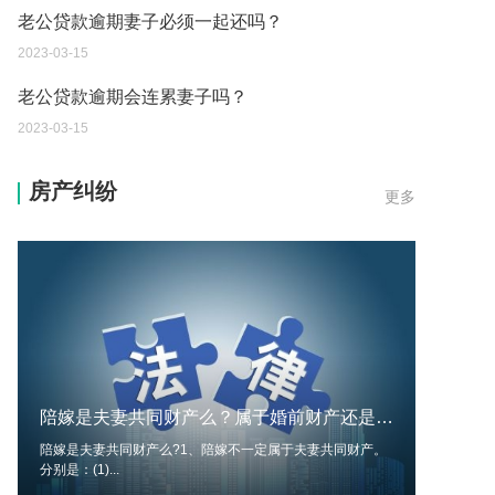
2023-03-15
老公贷款逾期会连累妻子吗？
2023-03-15
证据规则都有哪些呢？哪些不能作为证据呢？
2023-03-13
房产纠纷
更多
房产税是一年交一次吗？房产税的税率是多少呢？
2023-03-13
确定和调整最低工资标准的影响因素有哪些呢？
2023-03-13
由于工作疏忽发生技术性差错而造成多缴或误缴税
款的可以申请退税吗？
陪嫁是夫妻共同财产么？属于婚前财产还是婚后财产？
2023-03-13
陪嫁是夫妻共同财产么?1、陪嫁不一定属于夫妻共同财产。
分别是：(1)...
直接提起行政诉讼的诉讼时效是多久呢？