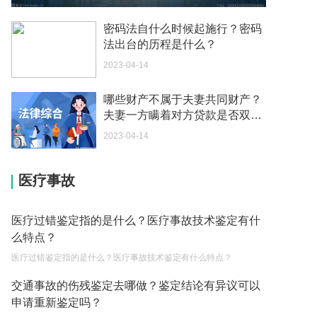
2023-03-13
密码法自什么时候起施行？密码
生育保险交满一年才可以报销吗？
法出台的历程是什么？
2023-03-13
2023-04-14
节假日免费时段到底是如何算起的呢？
哪些财产不属于夫妻共同财产？
2023-03-13
夫妻一方瞒着对方贷款是否双方
驾驶机动车在市区逆行的怎么罚款和扣分呢？
共同偿还？
2023-04-14
2023-03-13
法院对交通事故责任认定书是如何审查的？
医疗事故
2023-04-11
医疗过错鉴定指的是什么？医疗事故技术鉴定有什
跨国婚姻的好处有哪些?
么特点？
2023-03-21
医疗过错鉴定指的是什么？医疗事故技术鉴定有什么特点？
净身出户后还能要回财产吗？
交通事故的伤残鉴定去哪做？鉴定结论有异议可以
2023-03-15
申请重新鉴定吗？