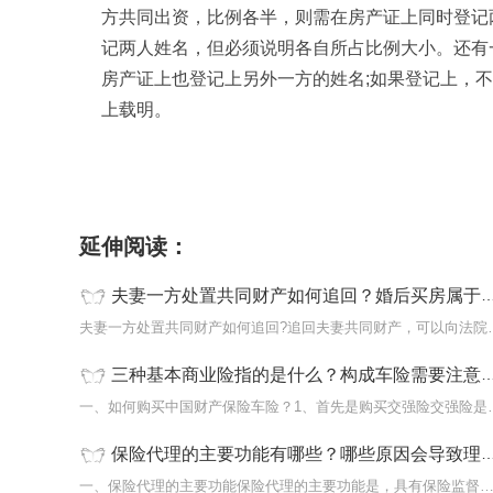
方共同出资，比例各半，则需在房产证上同时登记
记两人姓名，但必须说明各自所占比例大小。还有
房产证上也登记上另外一方的姓名;如果登记上，
上载明。
标签：
夫妻一方处置共同财产
婚后买房的注意事项
婚后买房
财产的
如何把夫妻共同财产追回来
婚后买房属于夫妻共同财
延伸阅读：
夫妻一方处置共同财产如何追回？婚后买房属于夫妻共同财产吗？
夫妻一方处置共同财产如何追
三种基本商业险指的是什么？构成车险需要注意哪些问题？
一、如何购买中国财产保险车
保险代理的主要功能有哪些？哪些原因会导致理赔纠纷？
一、保险代理的主要功能保险代理的主要功能是，具有保险监督管理机