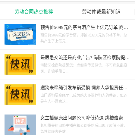
劳动合同热点推荐
劳动仲裁最新知识
预售价5099元的茅台酒产生上亿元订单 商家
起诉撤销买卖合同
预售价5099元的茅台酒，却被以3200元的价格下单，总
共产生了上亿元...
是医患交流还是商业广告? 海陵区检察院提醒
虚假宣传莫轻信
海陵区检察院提醒您：虚假宣传莫轻信，不可病急乱投
医。诈骗手段日...
遛狗未牵绳引发车辆受损 饲养人承担责任被
判赔1032元
出门遛狗要牵绳早已成为绝大多数养狗人的共识，但还
是有人不愿意这...
女主播健康出问题公司降低待遇 跳槽遭索赔
500万元被法院驳回
长相甜美的网络主播在和公司签约后出现了皮肤不适、
急性结膜炎等健...