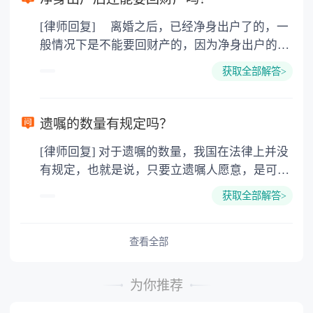
没有中国文化的儒家思想，所谓男尊女卑，三从
[律师回复] 离婚之后，已经净身出户了的，一
四德，相对还有女权主义，对女权的保护。例
般情况下是不能要回财产的，因为净身出户的一
如：女性在怀孕和哺乳期所在单位的裁员受保
方已经放弃了分割财产的权利，此时的财产已经
护，对女权尊重才能体现他们的绅士风度，西方
获取全部解答>
是对方的个人财产了，再没有权利要求分割财产
男性的浪漫，幽默和家庭的责任心强，除非不想
了。除非当初在离婚的时候，之所以选择净身出
结婚，一旦想建立家庭就会有经济基础后才考虑
户，是因为受到了对方的欺诈或者胁迫等等，那
选择婚姻。 3.为孩子搭建的平台，因为将来孩子
遗嘱的数量有规定吗？
么是可以在离婚之后的一年内，要求重新分割财
出国深造的费用远比现在的婚姻移民费用多很
[律师回复] 对于遗嘱的数量，我国在法律上并没
产的。 法律依据：《最高人民法院关于适用
多，而且孩子一个人在外面的消费很大，还没有
有规定，也就是说，只要立遗嘱人愿意，是可以
〈中华人民共和国民法典〉婚姻家庭编的解释
家，最终也不会有公民卡。
立成百上千份遗嘱的，只不过并不会都生效的，
(一)》 第七十条 夫妻双方协议离婚后就财产
获取全部解答>
如果遗嘱内容有互相抵触的，那么以后一份遗嘱
分割问题反悔，请求撤销财产分割协议的，人民
为主如果立有公证遗嘱，那么以最后一份公证遗
法院应当受理。 人民法院审理后，未发现订
嘱为准。 法律依据：《中华人民共和国民法
查看全部
立财产分割协议时存在欺诈、胁迫等情形的，应
典》 第一千一百四十二条 遗嘱人可以撤
当依法驳回当事人的诉讼请求。
回、变更自己所立的遗嘱。 立遗嘱后，遗嘱
为你推荐
人实施与遗嘱内容相反的民事法律行为的，视为