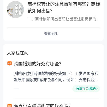
商标权转让的注意事项有哪些？商标
该如何出售？
一、商标该如何出售转让出售注册商标的，转让人和受让人应当签订转...
查看全部
大家也在问
跨国婚姻的好处有哪些?
[律师回复] 跨国婚姻的好处如下： 1.发达国家和
发展中国家的福利待遇不同，例如：养老保险
金，失业救济金。 子女在18周岁(美国、加拿大
获取全部解答>
22周岁前)都具有教育费、医疗费全免，奶粉费
和抚养费每周由政府发放200-400美圆不等，要
看具体国家和具体城市。 2.西方文化不同。男性
净身出户后还能要回财产吗？