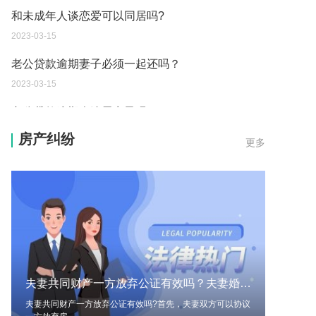
和未成年人谈恋爱可以同居吗?
2023-03-15
老公贷款逾期妻子必须一起还吗？
2023-03-15
老公贷款逾期会连累妻子吗？
2023-03-15
房产纠纷
更多
证据规则都有哪些呢？哪些不能作为证据呢？
2023-03-13
房产税是一年交一次吗？房产税的税率是多少呢？
2023-03-13
确定和调整最低工资标准的影响因素有哪些呢？
2023-03-13
夫妻共同财产一方放弃公证有效吗？夫妻婚前财产怎么分割？
由于工作疏忽发生技术性差错而造成多缴或误缴税
夫妻共同财产一方放弃公证有效吗?首先，夫妻双方可以协议