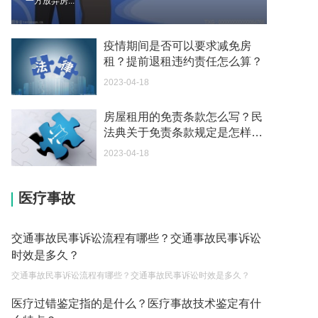
一方放弃房...
款的可以申请退税吗？
2023-03-13
疫情期间是否可以要求减免房
直接提起行政诉讼的诉讼时效是多久呢？
租？提前退租违约责任怎么算？
2023-03-13
2023-04-18
生育保险交满一年才可以报销吗？
房屋租用的免责条款怎么写？民
2023-03-13
法典关于免责条款规定是怎样
节假日免费时段到底是如何算起的呢？
的？
2023-04-18
2023-03-13
驾驶机动车在市区逆行的怎么罚款和扣分呢？
医疗事故
2023-03-13
交通事故民事诉讼流程有哪些？交通事故民事诉讼
法院对交通事故责任认定书是如何审查的？
时效是多久？
2023-04-11
交通事故民事诉讼流程有哪些？交通事故民事诉讼时效是多久？
跨国婚姻的好处有哪些?
医疗过错鉴定指的是什么？医疗事故技术鉴定有什
2023-03-21