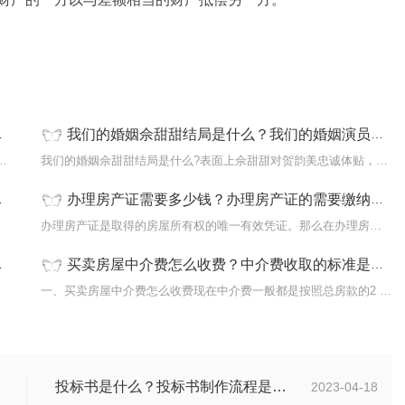
效吗
夫妻一方放弃财产所有权公证有效吗
夫妻婚前财产怎么分割
我们的婚姻佘甜甜结局是什么？我们的婚姻演员表详细介绍
效吗?首先，夫妻双方可以协议一方放弃房...
我们的婚姻佘甜甜结局是什么?表面上佘甜甜对贺韵美忠诚体贴，实则处...
办理房产证需要多少钱？办理房产证的需要缴纳哪些税费？
...
办理房产证是取得的房屋所有权的唯一有效凭证。那么在办理房产证时...
买卖房屋中介费怎么收费？中介费收取的标准是什么？
...
一、买卖房屋中介费怎么收费现在中介费一般都是按照总房款的2 7%收...
投标书是什么？投标书制作流程是什么？
2023-04-18