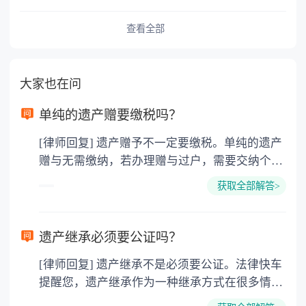
查看全部
大家也在问
单纯的遗产赠要缴税吗？
[律师回复] 遗产赠予不一定要缴税。单纯的遗产
赠与无需缴纳，若办理赠与过户，需要交纳个人
所得税、契税和公证费。赠与过户是没有增值税
获取全部解答>
的，因为赠与是被认为是无偿受赠的行为，所以
需要受赠人缴纳个人所得税，同时赠与过户也需
要缴纳公证费，具体如下： 1. 公证费：按房
遗产继承必须要公证吗？
价2%缴纳 2. 评估费：按房价0.5%缴纳
[律师回复] 遗产继承不是必须要公证。法律快车
3. 印花税：按房屋评估价的0.05%缴纳 4. 土
提醒您，遗产继承作为一种继承方式在很多情况
地增值税：按房价1%缴纳 5. 房屋产权登记费：
下都是不需要公证的，当然，如果需要公正的也
100元一件。