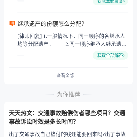
获取全部解答>
可以到专门的公证机构去办理，相关程序参照法
律依据。公证不是遗产继承的必经程序。但为了
以防对财产继承发生纠纷，可以对遗产继承进行
继承遗产的份额怎么分配？
公证。所以，只要合法就具有法律效力，不需要
[律师回复] 1.一般情况下，同一顺序的各继承人
公证。
均等分配遗产。 2.同一顺序继承人继承遗产
的份额，一般应当均等。 3.对生活有特殊困
获取全部解答>
难又缺乏劳动能力的继承人，分配遗产时，应当
予以照顾。 4.对被继承人尽了主要扶养义务
或者与被继承人共同生活的继承人，分配遗产
查看全部
时，可以多分。 5.有扶养能力和有扶养条件
的继承人，不尽扶养义务的，分配遗产时，应当
为你推荐
不分或者少分。 6.继承人协商同意的，也可
以不均等。
天天热文：交通事故赔偿伤者哪些项目？交通
事故诉讼时效是多长时间？
出了交通事故自己垫付的钱还能要回来吗?出了事故