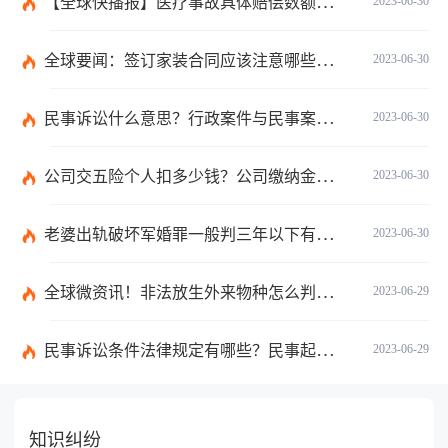
【全球快播报】医疗事故具体赔偿数额是多少？医疗事故技术鉴定有什么重要性？
2023-06-30
全球要闻：签订家装合同应该注意哪些事项？签订家装合同需要房屋所有人签订吗？
2023-06-30
民事诉讼什么意思？行政案件与民事案件区别在哪？_世界通讯
2023-06-30
公司交五险个人扣多少钱？公司缴纳金额的算法是什么？|每日短讯
2023-06-30
老婆出轨破坏军婚罪一般判三年以下有期徒刑吗？
2023-06-30
全球微资讯！非法放生外来物种怎么判？放生归哪个部门管？
2023-06-29
民事诉讼条件法律规定有哪些？民事起诉的流程的是怎样的？
2023-06-29
知识纠纷