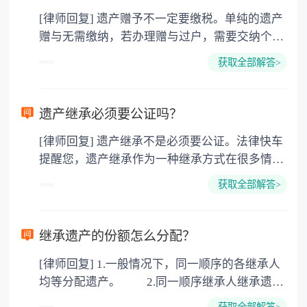
[律师回复] 遗产赠予不一定要缴税。单纯的遗产
赠与无需缴纳，若办理赠与过户，需要交纳个人
所得税、契税和公证费。赠与过户是没有增值税
获取全部解答>
的，因为赠与是被认为是无偿受赠的行为，所以
需要受赠人缴纳个人所得税，同时赠与过户也需
要缴纳公证费，具体如下： 1. 公证费：按房
遗产继承必须要公证吗？
价2%缴纳 2. 评估费：按房价0.5%缴纳
[律师回复] 遗产继承不是必须要公证。法律快车
3. 印花税：按房屋评估价的0.05%缴纳 4. 土
提醒您，遗产继承作为一种继承方式在很多情况
地增值税：按房价1%缴纳 5. 房屋产权登记费：
下都是不需要公证的，当然，如果需要公正的也
100元一件。
获取全部解答>
可以到专门的公证机构去办理，相关程序参照法
律依据。公证不是遗产继承的必经程序。但为了
以防对财产继承发生纠纷，可以对遗产继承进行
继承遗产的份额怎么分配？
公证。所以，只要合法就具有法律效力，不需要
[律师回复] 1.一般情况下，同一顺序的各继承人
公证。
均等分配遗产。 2.同一顺序继承人继承遗产
的份额，一般应当均等。 3.对生活有特殊困