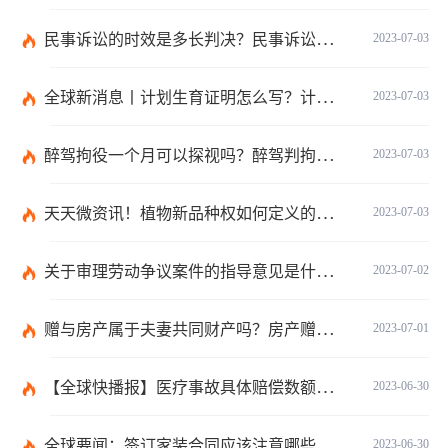
民事诉讼的时效是多长判决？民事诉讼的诉讼费用计算-天天简讯
2023-07-03
全球新消息丨计划生育证明怎么写？计划生育证明都需要什么材料？
2023-07-03
醉驾拘役一个月可以探视吗？醉驾判拘役当庭执行吗？
2023-07-03
天天微资讯！植物新品种权如何定义的？植物新品种权应符合什么条件？
2023-07-03
关于审理劳动争议案件的指导意见是什么？法院审理劳动争议案件的条件是什么？
2023-07-02
赠与房产属于夫妻共同财产吗？房产赠与和过户哪个划算？
2023-07-01
【全球快播报】医疗事故具体赔偿数额是多少？医疗事故技术鉴定有什么重要性？
2023-06-30
全球要闻：签订家装合同应该注意哪些事项？签订家装合同需要房屋所有人签订吗？
2023-06-30