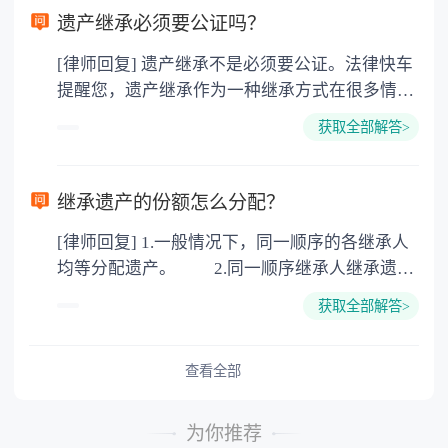
要缴纳公证费，具体如下： 1. 公证费：按房
遗产继承必须要公证吗？
价2%缴纳 2. 评估费：按房价0.5%缴纳
[律师回复] 遗产继承不是必须要公证。法律快车
3. 印花税：按房屋评估价的0.05%缴纳 4. 土
提醒您，遗产继承作为一种继承方式在很多情况
地增值税：按房价1%缴纳 5. 房屋产权登记费：
下都是不需要公证的，当然，如果需要公正的也
100元一件。
获取全部解答>
可以到专门的公证机构去办理，相关程序参照法
律依据。公证不是遗产继承的必经程序。但为了
以防对财产继承发生纠纷，可以对遗产继承进行
继承遗产的份额怎么分配？
公证。所以，只要合法就具有法律效力，不需要
[律师回复] 1.一般情况下，同一顺序的各继承人
公证。
均等分配遗产。 2.同一顺序继承人继承遗产
的份额，一般应当均等。 3.对生活有特殊困
获取全部解答>
难又缺乏劳动能力的继承人，分配遗产时，应当
予以照顾。 4.对被继承人尽了主要扶养义务
或者与被继承人共同生活的继承人，分配遗产
查看全部
时，可以多分。 5.有扶养能力和有扶养条件
的继承人，不尽扶养义务的，分配遗产时，应当
为你推荐