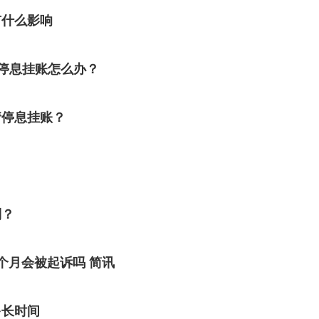
有什么影响
绝停息挂账怎么办？
请停息挂账？
？
别？
个月会被起诉吗 简讯
多长时间