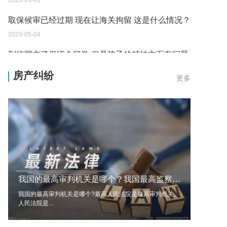
2023-05-05
取保候审已经过期 现在让海关拘留 这是什么情况？
2023-05-04
到德国交了保证金留学 但是孩子的精神方面有问题
保证金可以拿回来吗？
房产纠纷
更多
2023-05-04
我想问一下申请护照需要带什么证件？
2023-05-04
您好：请问从国外进口的费钢税率是多少？非常感
谢！
2023-05-04
我国的最高审判机关是哪个？我国最高监察机关是什么？
外国旅游签证可以在中国大使馆登记结婚吗？
我国的最高审判机关是哪个?最高人民法院是最高审判机关。
2023-05-04
人民法院是...
我可以在苏州申请护照吗？我所在的地方是云南