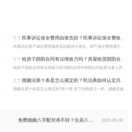
？
民事诉讼保全费用由谁负担？民事诉讼保全费收费标准
市公司有披露经营状况的义务，因此它的报...
民事诉讼财产保全费用最终应由败诉方承担。财产保全费用属于案件受...
租房子阴阳合同有法律效力吗？房屋租赁阴阳合同的法律问题有哪些？
...
租房子阴阳合同有法律效力吗?阴阳合同中的阴合同如果当事人具有相应...
婚姻法第十条是怎么规定的？民法典如何认定共同生活？
测婚姻准不准确?比较准确的!其实通过八字来测算，而且我们每一...
婚姻法第十条是怎么规定的?第十条 有下列情形之一的，婚姻无效：(...
免费婚姻八字配对准不转？生辰八字算命婚配是否可信？
2023-05-30