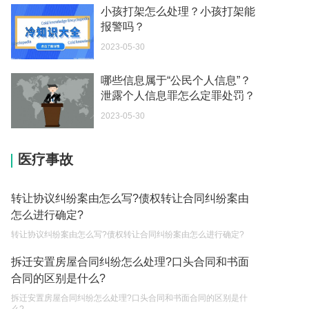
2023-05-04
小孩打架怎么处理？小孩打架能
报警吗？
你好 我想问一下外国人来这里工作没有护照该怎么
2023-05-30
办？
2023-05-04
哪些信息属于“公民个人信息”？
泄露个人信息罪怎么定罪处罚？
如何续签居住证 我的1月7日到期
2023-05-04
2023-05-30
中介说商务签转工作签证合法吗 应该向哪个国家机
医疗事故
关报案？
2023-05-04
转让协议纠纷案由怎么写?债权转让合同纠纷案由
你好 我需要申请去美国结婚的签证 过程是什么？
怎么进行确定?
2023-05-04
转让协议纠纷案由怎么写?债权转让合同纠纷案由怎么进行确定?
代理权的产生原因是什么？当我国没有外贸经营权
拆迁安置房屋合同纠纷怎么处理?口头合同和书面
的企业委托外贸公司进出口贸易时，相关当事人的
合同的区别是什么?
权利和责任是什么？
2023-05-04
拆迁安置房屋合同纠纷怎么处理?口头合同和书面合同的区别是什