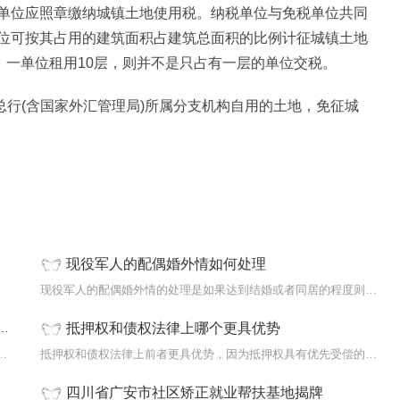
单位应照章缴纳城镇土地使用税。纳税单位与免税单位共同
位可按其占用的建筑面积占建筑总面积的比例计征城镇土地
，一单位租用10层，则并不是只占有一层的单位交税。
行总行(含国家外汇管理局)所属分支机构自用的土地，免征城
现役军人的配偶婚外情如何处理
和房产
现役军人的配偶婚外情的处理是如果达到结婚或者同居的程度则涉嫌破坏军
抵押权和债权法律上哪个更具优势
以分期吗？——分期还款指南导语：如果您...
抵押权和债权法律上前者更具优势，因为抵押权具有优先受偿的性质。需要
四川省广安市社区矫正就业帮扶基地揭牌