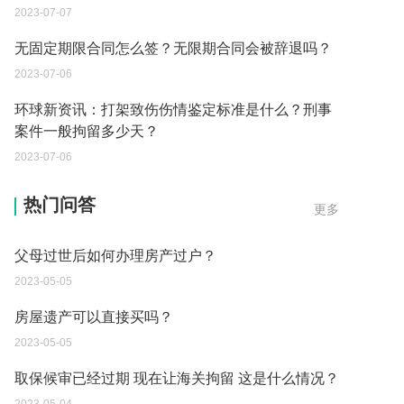
2023-07-07
无固定期限合同怎么签？无限期合同会被辞退吗？
2023-07-06
环球新资讯：打架致伤伤情鉴定标准是什么？刑事
案件一般拘留多少天？
继承遗产的份额怎么分配？
2023-07-06
2023-05-05
热门问答
更多
父母过世后如何办理房产过户？
2023-05-05
房屋遗产可以直接买吗？
2023-05-05
取保候审已经过期 现在让海关拘留 这是什么情况？
2023-05-04
到德国交了保证金留学 但是孩子的精神方面有问题