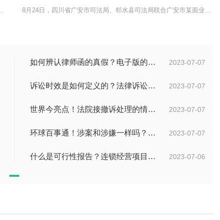
始?遗产继承从被继承人死亡时开始。根据民法
8月24日，四川省广安市司法局、邻水县司法局联合广安市某面业有限公司
如何辨认律师函的真假？电子版的律师函是真的吗？
2023-07-07
诉讼时效是如何定义的？法律诉讼有效期是多久？
2023-07-07
世界今亮点！法院接撤诉处理的情况是什么？离婚案件撤诉后什么时候可以再起诉？
2023-07-07
环球百事通！涉案和涉嫌一样吗？涉案金额多少可以立案？
2023-07-07
什么是可行性报告？连锁经营项目概况都有哪些内容？ 环球观察
2023-07-06