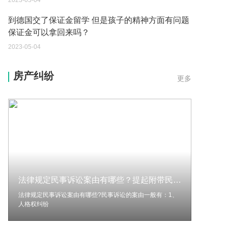
保证金可以拿回来吗？
2023-05-04
我想问一下申请护照需要带什么证件？
2023-05-04
房产纠纷
您好：请问从国外进口的费钢税率是多少？非常感
更多
谢！
2023-05-04
外国旅游签证可以在中国大使馆登记结婚吗？
2023-05-04
我可以在苏州申请护照吗？我所在的地方是云南
2023-05-04
法律规定民事诉讼案由有哪些？提起附带民事诉讼的条件有哪些？
你好 我想问一下外国人来这里工作没有护照该怎么
法律规定民事诉讼案由有哪些?民事诉讼的案由一般有：1、
人格权纠纷
办？
2023-05-04