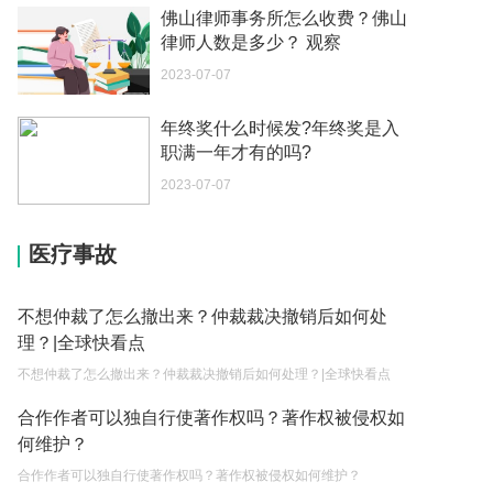
佛山律师事务所怎么收费？佛山
如何续签居住证 我的1月7日到期
律师人数是多少？ 观察
2023-05-04
2023-07-07
中介说商务签转工作签证合法吗 应该向哪个国家机
关报案？
年终奖什么时候发?年终奖是入
职满一年才有的吗?
2023-05-04
2023-07-07
你好 我需要申请去美国结婚的签证 过程是什么？
2023-05-04
医疗事故
代理权的产生原因是什么？当我国没有外贸经营权
的企业委托外贸公司进出口贸易时，相关当事人的
不想仲裁了怎么撤出来？仲裁裁决撤销后如何处
权利和责任是什么？
2023-05-04
理？|全球快看点
不想仲裁了怎么撤出来？仲裁裁决撤销后如何处理？|全球快看点
单纯的遗产赠要缴税吗？
2023-05-05
合作作者可以独自行使著作权吗？著作权被侵权如
何维护？
遗产继承必须要公证吗？
合作作者可以独自行使著作权吗？著作权被侵权如何维护？
2023-05-05