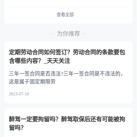
予以照顾。 4.对被继承人尽了主要扶养义务
或者与被继承人共同生活的继承人，分配遗产
查看全部
时，可以多分。 5.有扶养能力和有扶养条件
的继承人，不尽扶养义务的，分配遗产时，应当
为你推荐
不分或者少分。 6.继承人协商同意的，也可
以不均等。
定期劳动合同如何签订？劳动合同的条款要包
含哪些内容？_天天关注
三年一签合同是否违法?三年一签合同是不违法的，
这是属于固定期限劳
2023-07-10
醉驾一定要拘留吗？醉驾取保后还有可能被拘
留吗？