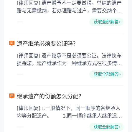
[律师回复] 遗产赠予不一定要缴税。单纯的遗产
赠与无需缴纳，若办理赠与过户，需要交纳个人
所得税、契税和公证费。赠与过户是没有增值税
获取全部解答>
的，因为赠与是被认为是无偿受赠的行为，所以
需要受赠人缴纳个人所得税，同时赠与过户也需
要缴纳公证费，具体如下： 1. 公证费：按房
遗产继承必须要公证吗？
价2%缴纳 2. 评估费：按房价0.5%缴纳
[律师回复] 遗产继承不是必须要公证。法律快车
3. 印花税：按房屋评估价的0.05%缴纳 4. 土
提醒您，遗产继承作为一种继承方式在很多情况
地增值税：按房价1%缴纳 5. 房屋产权登记费：
下都是不需要公证的，当然，如果需要公正的也
100元一件。
获取全部解答>
可以到专门的公证机构去办理，相关程序参照法
律依据。公证不是遗产继承的必经程序。但为了
以防对财产继承发生纠纷，可以对遗产继承进行
继承遗产的份额怎么分配？
公证。所以，只要合法就具有法律效力，不需要
[律师回复] 1.一般情况下，同一顺序的各继承人
公证。
均等分配遗产。 2.同一顺序继承人继承遗产
的份额，一般应当均等。 3.对生活有特殊困
获取全部解答>
难又缺乏劳动能力的继承人，分配遗产时，应当