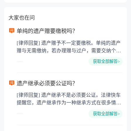
大家也在问
单纯的遗产赠要缴税吗？
[律师回复] 遗产赠予不一定要缴税。单纯的遗产
赠与无需缴纳，若办理赠与过户，需要交纳个人
所得税、契税和公证费。赠与过户是没有增值税
获取全部解答>
的，因为赠与是被认为是无偿受赠的行为，所以
需要受赠人缴纳个人所得税，同时赠与过户也需
要缴纳公证费，具体如下： 1. 公证费：按房
遗产继承必须要公证吗？
价2%缴纳 2. 评估费：按房价0.5%缴纳
[律师回复] 遗产继承不是必须要公证。法律快车
3. 印花税：按房屋评估价的0.05%缴纳 4. 土
提醒您，遗产继承作为一种继承方式在很多情况
地增值税：按房价1%缴纳 5. 房屋产权登记费：
下都是不需要公证的，当然，如果需要公正的也
100元一件。
获取全部解答>
可以到专门的公证机构去办理，相关程序参照法
律依据。公证不是遗产继承的必经程序。但为了