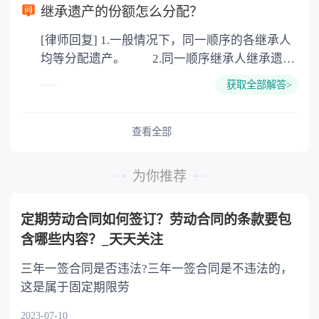
以防对财产继承发生纠纷，可以对遗产继承进行
继承遗产的份额怎么分配？
公证。所以，只要合法就具有法律效力，不需要
[律师回复] 1.一般情况下，同一顺序的各继承人
公证。
均等分配遗产。 2.同一顺序继承人继承遗产
的份额，一般应当均等。 3.对生活有特殊困
获取全部解答>
难又缺乏劳动能力的继承人，分配遗产时，应当
予以照顾。 4.对被继承人尽了主要扶养义务
或者与被继承人共同生活的继承人，分配遗产
查看全部
时，可以多分。 5.有扶养能力和有扶养条件
的继承人，不尽扶养义务的，分配遗产时，应当
为你推荐
不分或者少分。 6.继承人协商同意的，也可
以不均等。
定期劳动合同如何签订？劳动合同的条款要包
含哪些内容？_天天关注
三年一签合同是否违法?三年一签合同是不违法的，
这是属于固定期限劳
2023-07-10