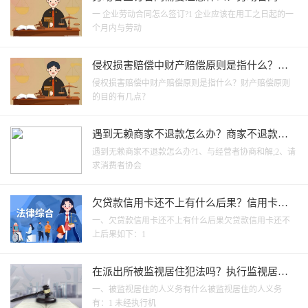
当具备哪些内容？ 全球头条
一 企业劳动合同怎么签订?1 企业应该在用工之日起的一
个月内与劳动
侵权损害赔偿中财产赔偿原则是指什么？财
产赔偿原则的目的有几点？
侵权损害赔偿中财产赔偿原则是指什么？财产赔偿原则
的目的有几点？
遇到无赖商家不退款怎么办？商家不退款如
何强制退款？ 即时看
遇到无赖商家不退款怎么办?1、与经营者协商和解;2、请
求消费者协会
欠贷款信用卡还不上有什么后果？信用卡欠
款逾期利息怎么算？-全球速读
一、欠贷款信用卡还不上有什么后果欠贷款信用卡还不
上后果如下：1
在派出所被监视居住犯法吗？执行监视居住
的流程_简讯
一、被监视居住的人义务有什么被监视居住的人义务
有：1 未经执行机