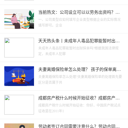
当前热文：公司设立可以以劳务出资吗？公
司设立的条件有哪些？
一、公司类型应如何填写企业类型根据企业的实际情况
填写即可。企业
天天热头条丨未成年人毒品犯罪能暂时出狱
探亲吗？未成年犯罪一般怎么处理？
未成年人毒品犯罪能暂时出狱探亲吗?根据我国法律规
定，未成年人犯罪
夫妻离婚保险单怎么处理？ 孩子的保单离婚
后归谁？
夫妻离婚保险单怎么处理?夫妻离婚保险单的处理首先要
区分是否属于共
成都房产税什么时候开始征收？成都房产税
如何征收？ 当前焦点
成都房产税什么时候开始征收：你好，中国房产税试点
征收是在2011年1
劳动者签订合同需要注意什么？劳动合同应