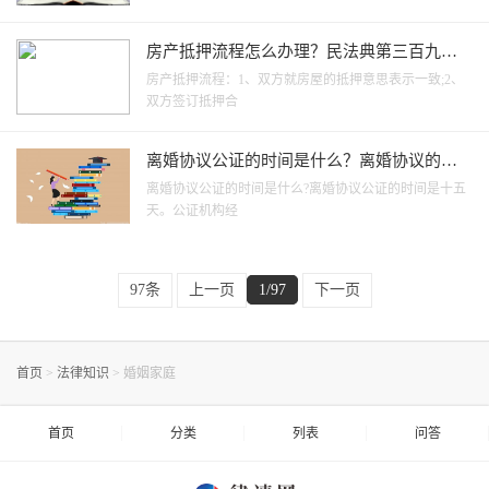
房产抵押流程怎么办理？民法典第三百九十
七条规定内容是什么？ 环球观天下
房产抵押流程：1、双方就房屋的抵押意思表示一致;2、
双方签订抵押合
离婚协议公证的时间是什么？离婚协议的诉
讼时效是多久？|当前报道
离婚协议公证的时间是什么?离婚协议公证的时间是十五
天。公证机构经
97条
上一页
1/97
下一页
首页
>
法律知识
>
婚姻家庭
首页
分类
列表
问答