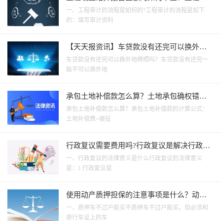
计的流程是什么？
一、工程审计的流程是如何的?工程审计的流程是如下
的：填写审计资料
【天天报资讯】车贷款没有还完可以换外地
牌照吗？车贷申请需要什么条件？
车贷款没有还完可以换外地牌照吗？车贷款没有还完一
般不可以换外地
承包土地补偿款怎么算？土地承包确权错误
怎么解决？
承包土地补偿款怎么算？承包土地补偿款的计算公式：
土地补偿费=被征
行政复议需要费用吗?行政复议是解决行政争
议的一种行政方法吗？_天天报道
一、行政复议的法律意义是什么行政复议的法律意义
是：1 行政复议是
使用动产质押担保的注意事项是什么？动产
质押的效力需根据具体情形确定吗？|当前热
一、质押车不过户能买不质押车不过户能买。但必须和
门
原行车证上的车