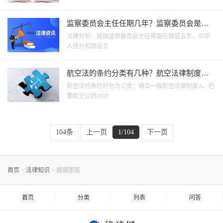
监察委员会主任任期几年？监察委员会是什
么机关？
法律分析：我国监察委员会主任每届任期是五年，中华
人民共和国设立
航空法的条约分类有几种？航空法律制度有
哪些规定？
航空法的条约可分为三类：确立一般航空法律制度A、巴
黎航空公约1919
104条
上一页
1/104
下一页
首页
>
法律知识
>
婚姻家庭
首页
分类
列表
问答