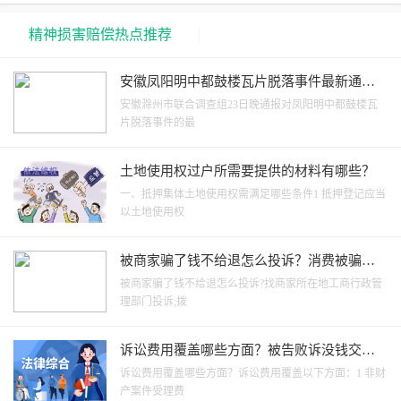
精神损害赔偿热点推荐
安徽凤阳明中都鼓楼瓦片脱落事件最新通报
相关人员予以停职或免职
安徽滁州市联合调查组23日晚通报对凤阳明中都鼓楼瓦
片脱落事件的最
土地使用权过户所需要提供的材料有哪些？
一、抵押集体土地使用权需满足哪些条件1 抵押登记应当
以土地使用权
被商家骗了钱不给退怎么投诉？消费被骗找
哪个部门解决？_当前资讯
被商家骗了钱不给退怎么投诉?找商家所在地工商行政管
理部门投诉;拨
诉讼费用覆盖哪些方面？被告败诉没钱交诉
讼费怎么办？
诉讼费用覆盖哪些方面？诉讼费用覆盖以下方面：1 非财
产案件受理费