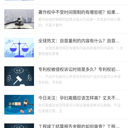
著作权中不受时间限制的有哪些呢？如果作
品自创作完成后多久之内受著作权保护呢？_
著作权保护期限的起算点是从作品第一次发表开始计算
环球今头条
的。不属于著作
全球热文：自首量刑的内容有什么？自首和
立功区别您知道吗？
一、自首的量刑规定有哪些内容自首量刑的内容有：1 主
要根据犯罪事
专利权被侵权诉讼时效是多久？专利权初步
审查的主要内容是什么？
一、产品外包装可以申请专利权吗产品外包装可以申请
专利权。专利的
今日关注：孕妇离婚应该怎样离？丈夫不养
家妻子可以起诉离婚吗？
孕妇离婚应该怎样离可以协议离婚或者诉讼离婚，不过
在离婚方面，法
工程竣工结算报告金额的如何审查？工程审