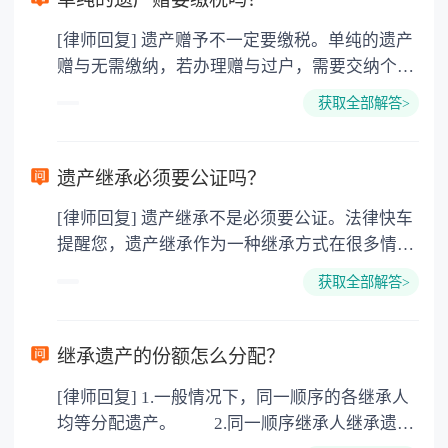
[律师回复] 遗产赠予不一定要缴税。单纯的遗产
赠与无需缴纳，若办理赠与过户，需要交纳个人
所得税、契税和公证费。赠与过户是没有增值税
获取全部解答>
的，因为赠与是被认为是无偿受赠的行为，所以
需要受赠人缴纳个人所得税，同时赠与过户也需
要缴纳公证费，具体如下： 1. 公证费：按房
遗产继承必须要公证吗？
价2%缴纳 2. 评估费：按房价0.5%缴纳
[律师回复] 遗产继承不是必须要公证。法律快车
3. 印花税：按房屋评估价的0.05%缴纳 4. 土
提醒您，遗产继承作为一种继承方式在很多情况
地增值税：按房价1%缴纳 5. 房屋产权登记费：
下都是不需要公证的，当然，如果需要公正的也
100元一件。
获取全部解答>
可以到专门的公证机构去办理，相关程序参照法
律依据。公证不是遗产继承的必经程序。但为了
以防对财产继承发生纠纷，可以对遗产继承进行
继承遗产的份额怎么分配？
公证。所以，只要合法就具有法律效力，不需要
[律师回复] 1.一般情况下，同一顺序的各继承人
公证。
均等分配遗产。 2.同一顺序继承人继承遗产