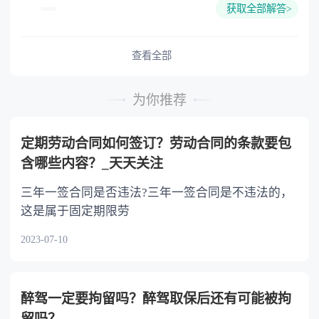
的份额，一般应当均等。 3.对生活有特殊困
获取全部解答>
难又缺乏劳动能力的继承人，分配遗产时，应当
予以照顾。 4.对被继承人尽了主要扶养义务
或者与被继承人共同生活的继承人，分配遗产
查看全部
时，可以多分。 5.有扶养能力和有扶养条件
的继承人，不尽扶养义务的，分配遗产时，应当
为你推荐
不分或者少分。 6.继承人协商同意的，也可
以不均等。
定期劳动合同如何签订？劳动合同的条款要包
含哪些内容？_天天关注
三年一签合同是否违法?三年一签合同是不违法的，
这是属于固定期限劳
2023-07-10
醉驾一定要拘留吗？醉驾取保后还有可能被拘
留吗？