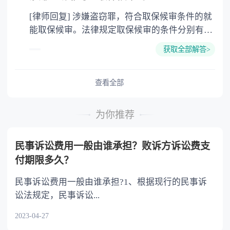
[律师回复] 涉嫌盗窃罪，符合取保候审条件的就
能取保候审。法律规定取保候审的条件分别有：
可能判处有期徒刑以上刑罚，采取取保候审不致
获取全部解答>
发生社会危险性的；可能判处管制、拘役或独立
适用附加刑的情形；羁押期限届满，案件尚未办
结，需要采取取保候审的；其他法定情形。 法律
查看全部
依据： 《中华人民共和国刑事诉讼法》第六十七
条第一款 人民法院、人民检察院和公安机关对有
为你推荐
下列情形之一的犯罪嫌疑人、被告人，可以取保
候审： （一）可能判处管制、拘役或者独立适用
民事诉讼费用一般由谁承担？败诉方诉讼费支
附加刑的； （二）可能判处有期徒刑以上刑罚，
付期限多久？
采取取保候审不致发生社会危险性的； （三）患
有严重疾病、生活不能自理，怀孕或者正在哺乳
民事诉讼费用一般由谁承担?1、根据现行的民事诉
自己婴儿的妇女，采取取保候审不致发生社会危
讼法规定，民事诉讼...
险性的； （四）羁押期限届满，案件尚未办结，
2023-04-27
需要采取取保候审的。