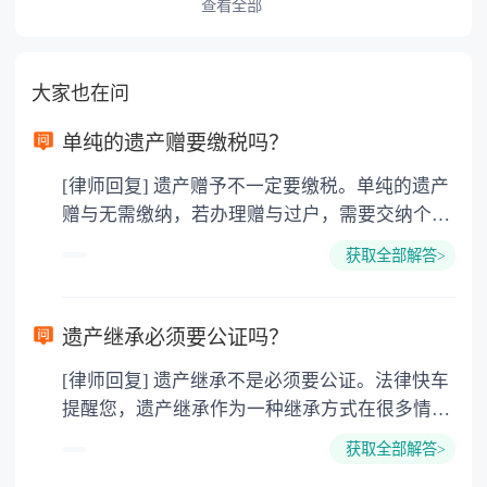
查看全部
大家也在问
单纯的遗产赠要缴税吗？
[律师回复] 遗产赠予不一定要缴税。单纯的遗产
赠与无需缴纳，若办理赠与过户，需要交纳个人
所得税、契税和公证费。赠与过户是没有增值税
获取全部解答>
的，因为赠与是被认为是无偿受赠的行为，所以
需要受赠人缴纳个人所得税，同时赠与过户也需
要缴纳公证费，具体如下： 1. 公证费：按房
遗产继承必须要公证吗？
价2%缴纳 2. 评估费：按房价0.5%缴纳
[律师回复] 遗产继承不是必须要公证。法律快车
3. 印花税：按房屋评估价的0.05%缴纳 4. 土
提醒您，遗产继承作为一种继承方式在很多情况
地增值税：按房价1%缴纳 5. 房屋产权登记费：
下都是不需要公证的，当然，如果需要公正的也
100元一件。
获取全部解答>
可以到专门的公证机构去办理，相关程序参照法