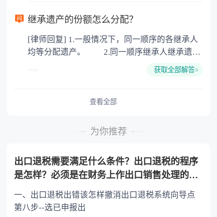
律依据。公证不是遗产继承的必经程序。但为了
以防对财产继承发生纠纷，可以对遗产继承进行
继承遗产的份额怎么分配？
公证。所以，只要合法就具有法律效力，不需要
[律师回复] 1.一般情况下，同一顺序的各继承人
公证。
均等分配遗产。 2.同一顺序继承人继承遗产
的份额，一般应当均等。 3.对生活有特殊困
获取全部解答>
难又缺乏劳动能力的继承人，分配遗产时，应当
予以照顾。 4.对被继承人尽了主要扶养义务
或者与被继承人共同生活的继承人，分配遗产
查看全部
时，可以多分。 5.有扶养能力和有扶养条件
的继承人，不尽扶养义务的，分配遗产时，应当
为你推荐
不分或者少分。 6.继承人协商同意的，也可
以不均等。
出口退税需要满足什么条件？出口退税的程序
是怎样？必须是在财务上作出口销售处理的货
物吗？
一、出口退税出错该怎样撤消出口退税系统向导点
第八步--选已申报出