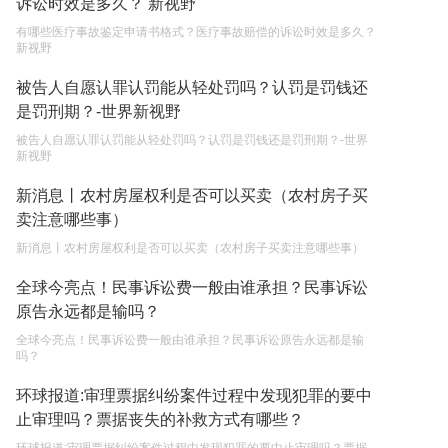
诉讼时效是多久？ 新视野
权利和责任是什么？
2023-05-04
有哪些医疗事故鉴定申请书格式？医疗事故赔偿的诉讼时效是多久？
新视野
单纯的遗产赠要缴税吗？
被告人自愿认罪认罚能从轻处罚吗？认罚是罚钱还
2023-05-05
是罚刑期？-世界新视野
被告人自愿认罪认罚能从轻处罚吗？认罚是罚钱还是罚刑期？-世界
新视野
新消息丨农村房屋权利是否可以买卖（农村房子买
卖注意哪些事）
新消息丨农村房屋权利是否可以买卖（农村房子买卖注意哪些事）
全球今亮点！民事诉讼费一般由谁承担？民事诉讼
原告永远都是输吗？
全球今亮点！民事诉讼费一般由谁承担？民事诉讼原告永远都是输
吗？
环球报道:审理票据纠纷案件过程中发现犯罪的要中
止审理吗？票据丧失的补救方式有哪些？