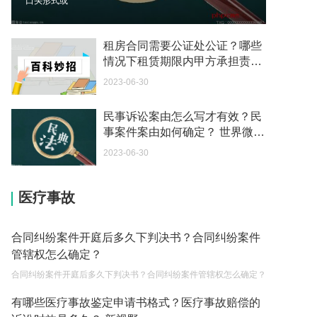
口头形式或
我可以在苏州申请护照吗？我所在的地方是云南
2023-05-04
租房合同需要公证处公证？哪些
情况下租赁期限内甲方承担责
你好 我想问一下外国人来这里工作没有护照该怎么
任？ 聚焦
2023-06-30
办？
2023-05-04
民事诉讼案由怎么写才有效？民
事案件案由如何确定？ 世界微资
如何续签居住证 我的1月7日到期
讯
2023-05-04
2023-06-30
中介说商务签转工作签证合法吗 应该向哪个国家机
医疗事故
关报案？
2023-05-04
合同纠纷案件开庭后多久下判决书？合同纠纷案件
你好 我需要申请去美国结婚的签证 过程是什么？
管辖权怎么确定？
2023-05-04
合同纠纷案件开庭后多久下判决书？合同纠纷案件管辖权怎么确定？
代理权的产生原因是什么？当我国没有外贸经营权
有哪些医疗事故鉴定申请书格式？医疗事故赔偿的
的企业委托外贸公司进出口贸易时，相关当事人的