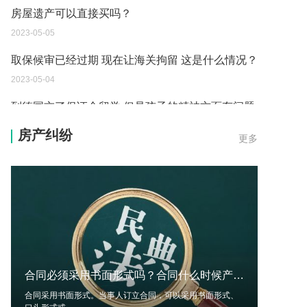
房屋遗产可以直接买吗？
2023-05-05
取保候审已经过期 现在让海关拘留 这是什么情况？
2023-05-04
到德国交了保证金留学 但是孩子的精神方面有问题
保证金可以拿回来吗？
房产纠纷
更多
2023-05-04
我想问一下申请护照需要带什么证件？
2023-05-04
您好：请问从国外进口的费钢税率是多少？非常感
谢！
2023-05-04
合同必须采用书面形式吗？合同什么时候产生效力？合同约定解除的条件有哪些？-环球视讯
外国旅游签证可以在中国大使馆登记结婚吗？
合同采用书面形式。当事人订立合同，可以采用书面形式、
2023-05-04