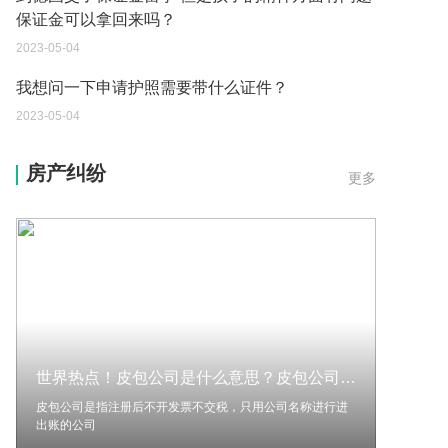
保证金可以拿回来吗？
2023-05-04
我想问一下申请护照需要带什么证件？
2023-05-04
您好：请问从国外进口的费钢税率是多少？非常感
房产纠纷
更多
谢！
2023-05-04
外国旅游签证可以在中国大使馆登记结婚吗？
2023-05-04
我可以在苏州申请护照吗？我所在的地方是云南
2023-05-04
世界热点！皮包公司是什么意思？皮包公司的表现形式是什么？
你好 我想问一下外国人来这里工作没有护照该怎么
办？
皮包公司是指注册后不开发票不交税，只用公司名称进行进
出账的公司
2023-05-04