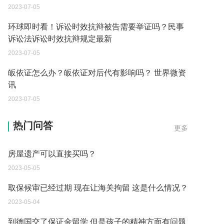
2023-07-05
环球即时看！诉讼时效抗辩被告需要举证吗？民事
诉讼法诉讼时效抗辩规定最新
2023-07-05
皈依证怎么办？皈依证对后代有影响吗？ 世界微资
讯
2023-07-05
父母过世后如何办理房产过户？
热门问答
更多
2023-05-05
房屋遗产可以直接买吗？
2023-05-05
取保候审已经过期 现在让海关拘留 这是什么情况？
2023-05-04
到德国交了保证金留学 但是孩子的精神方面有问题