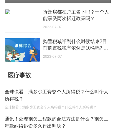
如何续签居住证 我的1月7日到期
拆迁房都在户主名下吗？一个人
2023-05-04
能享受两次拆迁政策吗？
2023-07-07
中介说商务签转工作签证合法吗 应该向哪个国家机
关报案？
购置税减半到什么时候结束?目
2023-05-04
前购置税税率依然是10%吗? 环
球视点
你好 我需要申请去美国结婚的签证 过程是什么？
2023-07-07
2023-05-04
医疗事故
代理权的产生原因是什么？当我国没有外贸经营权
的企业委托外贸公司进出口贸易时，相关当事人的
权利和责任是什么？
2023-05-04
全球快看：满多少工资交个人所得税？什么叫个人
所得税？
单纯的遗产赠要缴税吗？
全球快看：满多少工资交个人所得税？什么叫个人所得税？
2023-05-05
通讯！处理拖欠工程款的合法方法是什么？拖欠工
遗产继承必须要公证吗？
程款纠纷诉讼多久作出判决？
2023-05-05