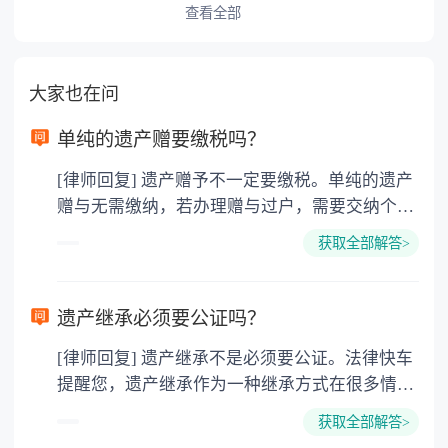
查看全部
大家也在问
单纯的遗产赠要缴税吗？
[律师回复] 遗产赠予不一定要缴税。单纯的遗产
赠与无需缴纳，若办理赠与过户，需要交纳个人
所得税、契税和公证费。赠与过户是没有增值税
获取全部解答>
的，因为赠与是被认为是无偿受赠的行为，所以
需要受赠人缴纳个人所得税，同时赠与过户也需
要缴纳公证费，具体如下： 1. 公证费：按房
遗产继承必须要公证吗？
价2%缴纳 2. 评估费：按房价0.5%缴纳
[律师回复] 遗产继承不是必须要公证。法律快车
3. 印花税：按房屋评估价的0.05%缴纳 4. 土
提醒您，遗产继承作为一种继承方式在很多情况
地增值税：按房价1%缴纳 5. 房屋产权登记费：
下都是不需要公证的，当然，如果需要公正的也
100元一件。
获取全部解答>
可以到专门的公证机构去办理，相关程序参照法