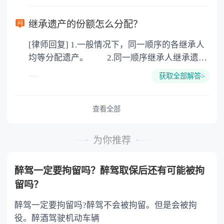
律依据。公证不是遗产继承的必经程序。但为了
以防对财产继承发生纠纷，可以对遗产继承进行
继承遗产的份额怎么分配？
公证。所以，只要合法就具有法律效力，不需要
[律师回复] 1.一般情况下，同一顺序的各继承人
公证。
均等分配遗产。 2.同一顺序继承人继承遗产
的份额，一般应当均等。 3.对生活有特殊困
获取全部解答>
难又缺乏劳动能力的继承人，分配遗产时，应当
予以照顾。 4.对被继承人尽了主要扶养义务
或者与被继承人共同生活的继承人，分配遗产
查看全部
时，可以多分。 5.有扶养能力和有扶养条件
的继承人，不尽扶养义务的，分配遗产时，应当
为你推荐
不分或者少分。 6.继承人协商同意的，也可
以不均等。
醉驾一定要拘留吗？醉驾取保后还有可能被拘
留吗？
醉驾一定要拘留吗?醉驾不会被拘留。但是会被拘
役。醉酒驾驶机动车辆