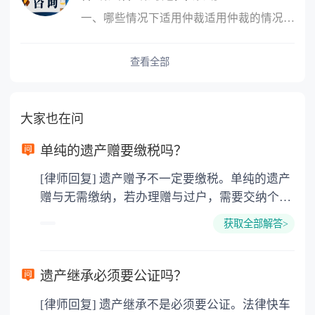
一、哪些情况下适用仲裁适用仲裁的情况是，平等主体的公民、法人和
查看全部
大家也在问
单纯的遗产赠要缴税吗？
[律师回复] 遗产赠予不一定要缴税。单纯的遗产
赠与无需缴纳，若办理赠与过户，需要交纳个人
所得税、契税和公证费。赠与过户是没有增值税
获取全部解答>
的，因为赠与是被认为是无偿受赠的行为，所以
需要受赠人缴纳个人所得税，同时赠与过户也需
要缴纳公证费，具体如下： 1. 公证费：按房
遗产继承必须要公证吗？
价2%缴纳 2. 评估费：按房价0.5%缴纳
[律师回复] 遗产继承不是必须要公证。法律快车
3. 印花税：按房屋评估价的0.05%缴纳 4. 土