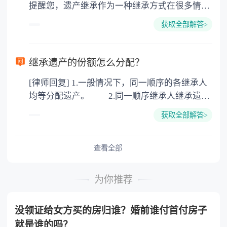
提醒您，遗产继承作为一种继承方式在很多情况
地增值税：按房价1%缴纳 5. 房屋产权登记费：
下都是不需要公证的，当然，如果需要公正的也
100元一件。
获取全部解答>
可以到专门的公证机构去办理，相关程序参照法
律依据。公证不是遗产继承的必经程序。但为了
以防对财产继承发生纠纷，可以对遗产继承进行
继承遗产的份额怎么分配？
公证。所以，只要合法就具有法律效力，不需要
[律师回复] 1.一般情况下，同一顺序的各继承人
公证。
均等分配遗产。 2.同一顺序继承人继承遗产
的份额，一般应当均等。 3.对生活有特殊困
获取全部解答>
难又缺乏劳动能力的继承人，分配遗产时，应当
予以照顾。 4.对被继承人尽了主要扶养义务
或者与被继承人共同生活的继承人，分配遗产
查看全部
时，可以多分。 5.有扶养能力和有扶养条件
的继承人，不尽扶养义务的，分配遗产时，应当
为你推荐
不分或者少分。 6.继承人协商同意的，也可
以不均等。
没领证给女方买的房归谁？婚前谁付首付房子
就是谁的吗？