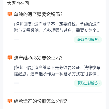
大家也在问
单纯的遗产赠要缴税吗？
[律师回复] 遗产赠予不一定要缴税。单纯的遗产
赠与无需缴纳，若办理赠与过户，需要交纳个人
所得税、契税和公证费。赠与过户是没有增值税
获取全部解答>
的，因为赠与是被认为是无偿受赠的行为，所以
需要受赠人缴纳个人所得税，同时赠与过户也需
要缴纳公证费，具体如下： 1. 公证费：按房
遗产继承必须要公证吗？
价2%缴纳 2. 评估费：按房价0.5%缴纳
[律师回复] 遗产继承不是必须要公证。法律快车
3. 印花税：按房屋评估价的0.05%缴纳 4. 土
提醒您，遗产继承作为一种继承方式在很多情况
地增值税：按房价1%缴纳 5. 房屋产权登记费：
下都是不需要公证的，当然，如果需要公正的也
100元一件。
获取全部解答>
可以到专门的公证机构去办理，相关程序参照法
律依据。公证不是遗产继承的必经程序。但为了
以防对财产继承发生纠纷，可以对遗产继承进行
继承遗产的份额怎么分配？
公证。所以，只要合法就具有法律效力，不需要