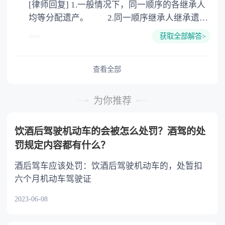
[律师回复] 1.一般情况下，同一顺序的各继承人
公证。
均等分配遗产。 2.同一顺序继承人继承遗产
的份额，一般应当均等。 3.对生活有特殊困
获取全部解答>
难又缺乏劳动能力的继承人，分配遗产时，应当
予以照顾。 4.对被继承人尽了主要扶养义务
或者与被继承人共同生活的继承人，分配遗产
查看全部
时，可以多分。 5.有扶养能力和有扶养条件
的继承人，不尽扶养义务的，分配遗产时，应当
为你推荐
不分或者少分。 6.继承人协商同意的，也可
以不均等。
饮酒后驾驶机动车的会被怎么处罚？酒驾的处
罚规定内容都有什么？
酒后驾车应该处罚：饮酒后驾驶机动车的，处暂扣
六个月机动车驾驶证
2023-06-08