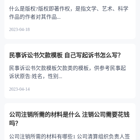
法院应当受理。 人民法院审理后，未发现订
什么是版权?版权即著作权，是指文学、艺术、科学
立财产分割协议时存在欺诈、胁迫等情形的，应
作品的作者对其作品...
当依法驳回当事人的诉讼请求。
2023-04-18
民事诉讼书欠款模板 自己写起诉书怎么写？
民事诉讼书欠款模板欠款类的模板，供参考民事起
诉状原告:姓名，性别...
2023-04-14
公司注销所需的材料是什么 注销公司需要花钱
吗？
公司注销所需的材料有哪些1 公司清算组织负责人签