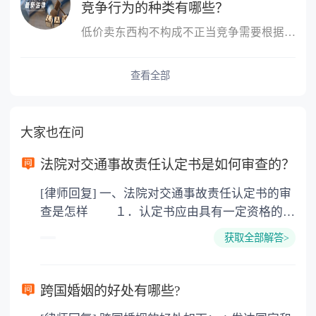
竞争行为的种类有哪些？
低价卖东西构不构成不正当竞争需要根据实际情况来确定，经营者不得...
查看全部
大家也在问
法院对交通事故责任认定书是如何审查的？
[律师回复] 一、法院对交通事故责任认定书的审
查是怎样 １．认定书应由具有一定资格的交
通警察作出； ２．交通事故认定书应当在一
获取全部解答>
定的期限内作出； ３．公布交通事故认定书
应遵循特定的程序。 实体上如何审查、判
断： １．对有证据认定事故责任时，审查责
跨国婚姻的好处有哪些?
任认定是否恰当； ２．没有证据认定事故责