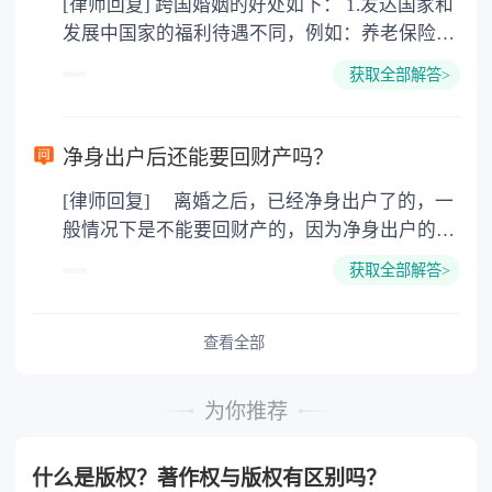
[律师回复] 跨国婚姻的好处如下： 1.发达国家和
任时，审查责任的认定是否恰当； ３．审查
发展中国家的福利待遇不同，例如：养老保险
事故认定书的用语是否规范、适用法律条款是否
金，失业救济金。 子女在18周岁(美国、加拿大
正确、恰当； ４．审查法院判决、裁定据以
获取全部解答>
22周岁前)都具有教育费、医疗费全免，奶粉费
认定案件事实的证据是否正确，判决、裁定的结
和抚养费每周由政府发放200-400美圆不等，要
果是否恰当。 二、法律依据 《道路交通事
看具体国家和具体城市。 2.西方文化不同。男性
故处理程序规定》第六十条，公安机关交通管理
净身出户后还能要回财产吗？
没有中国文化的儒家思想，所谓男尊女卑，三从
部门Ｊ应当根据当事人的行为对发生道路交通事
[律师回复] 离婚之后，已经净身出户了的，一
四德，相对还有女权主义，对女权的保护。例
故所起的作用以及过错的严重程度，确定当事人
般情况下是不能要回财产的，因为净身出户的一
如：女性在怀孕和哺乳期所在单位的裁员受保
的责任。 （一）因一方当事人的过错导致道
方已经放弃了分割财产的权利，此时的财产已经
护，对女权尊重才能体现他们的绅士风度，西方
路交通事故的，承担全部责任； （二）因两
获取全部解答>
是对方的个人财产了，再没有权利要求分割财产
男性的浪漫，幽默和家庭的责任心强，除非不想
方或者两方以上当事人的过错发生道路交通事故
了。除非当初在离婚的时候，之所以选择净身出
结婚，一旦想建立家庭就会有经济基础后才考虑
的，根据其行为对事故发生的作用以及过错的严
户，是因为受到了对方的欺诈或者胁迫等等，那
查看全部
选择婚姻。 3.为孩子搭建的平台，因为将来孩子
重程度，分别承担主要责任、同等责任和次要责
么是可以在离婚之后的一年内，要求重新分割财
出国深造的费用远比现在的婚姻移民费用多很
任； （三）各方均无导致道路交通事故的过
产的。 法律依据：《最高人民法院关于适用
多，而且孩子一个人在外面的消费很大，还没有
错，属于交通意外事故的，各方均无责任。
为你推荐
〈中华人民共和国民法典〉婚姻家庭编的解释
家，最终也不会有公民卡。
一方当事人故意造成道路交通事故的，他方无责
(一)》 第七十条 夫妻双方协议离婚后就财产
任。
什么是版权？著作权与版权有区别吗？
分割问题反悔，请求撤销财产分割协议的，人民