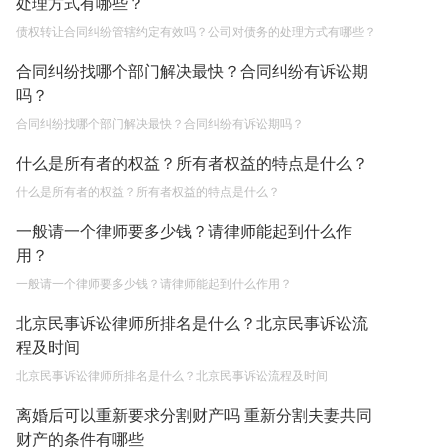
2023-05-04
处理方式有哪些？
债权转让合同纠纷管辖约定有效吗？公司对债务的处理方式有哪些？
残疾人换证还需要签证吗？以前的证件是目侧的
2023-05-04
合同纠纷找哪个部门解决最快？合同纠纷有诉讼期
吗？
取保候审已经过期 现在让海关拘留 这是什么情况？
合同纠纷找哪个部门解决最快？合同纠纷有诉讼期吗？
2023-05-04
什么是所有者的权益？所有者权益的特点是什么？
什么是所有者的权益？所有者权益的特点是什么？
一般请一个律师要多少钱？请律师能起到什么作
用？
一般请一个律师要多少钱？请律师能起到什么作用？
北京民事诉讼律师所排名是什么？北京民事诉讼流
程及时间
北京民事诉讼律师所排名是什么？北京民事诉讼流程及时间
离婚后可以重新要求分割财产吗 重新分割夫妻共同
财产的条件有哪些