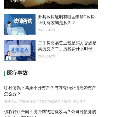
可,都是具有...
你好 我需要申请去美国结婚的签证 过程是什么？
2023-05-04
开具购房证明有哪些申请?购房
代理权的产生原因是什么？当我国没有外贸经营权
证明有效期是多久？
的企业委托外贸公司进出口贸易时，相关当事人的
2023-04-23
权利和责任是什么？
2023-05-04
二手房交易营业税是买方交还是
你好 我想问一下 我现在在柬埔寨 我现在想回中国
卖房交？二手房税费什么时候
我没有护照 如果我想在柬埔寨回去 我会被送回去
交？
吗？我会坐牢吗？
2023-04-23
2023-05-04
我在微信上买了一些东西 他说海关要128.8元 之后
医疗事故
会把钱还给我 这是真的吗？
2023-05-04
哪种情况下离婚不分财产？男方有婚外情离婚财产
去香港让内地人去香港 你想申请什么证件？
怎么分？
2023-05-04
哪种情况下离婚不分财产？男方有婚外情离婚财产怎么分？
代购被海关扣了会还吗？
债权转让合同纠纷管辖约定有效吗？公司对债务的