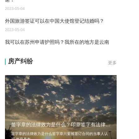
2023-05-04
外国旅游签证可以在中国大使馆登记结婚吗？
2023-05-04
我可以在苏州申请护照吗？我所在的地方是云南
2023-05-04
房产纠纷
更多
你好 我想问一下外国人来这里工作没有护照该怎么
办？
2023-05-04
如何续签居住证 我的1月7日到期
2023-05-04
中介说商务签转工作签证合法吗 应该向哪个国家机
关报案？
签字章的法律效力是什么？印章签字有法律效力吗？
2023-05-04
签字章的法律效力是什么签字章只要被签订合同的当事人认