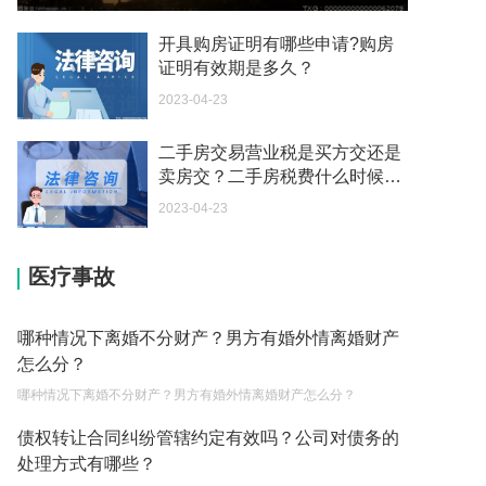
2023-04-27
开具购房证明有哪些申请?购房
你好 我想知道14岁抢摩托车会被判多久？
证明有效期是多久？
2023-04-27
2023-04-23
汽车解押 4S商店问我收取200元解压费是否合理？
二手房交易营业税是买方交还是
2023-04-27
卖房交？二手房税费什么时候
请问调取不当得利被告人个人信息 需要多少钱？
交？
2023-04-23
2023-04-27
合同诈骗是否有效？
医疗事故
2023-04-27
哪种情况下离婚不分财产？男方有婚外情离婚财产
非法吸收公共存款公安立案 受害人该怎么办 一般这
怎么分？
类案件的赔偿率是多少
哪种情况下离婚不分财产？男方有婚外情离婚财产怎么分？
2023-04-27
债权转让合同纠纷管辖约定有效吗？公司对债务的
未成年犯诈骗罪能缓刑吗？
处理方式有哪些？
2023-04-27