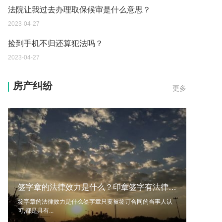
法院让我过去办理取保候审是什么意思？
2023-04-27
捡到手机不归还算犯法吗？
2023-04-27
未成年抢劫刑事拘留一般会被怎么处理？
房产纠纷
更多
2023-04-27
诈骗立案3个月 嫌疑人抓到 钱多久可以追回？
2023-04-27
被骗后2天报警 钱能全部追回吗？
2023-04-27
诈骗罪可以从事会计行业吗？
签字章的法律效力是什么？印章签字有法律效力吗？
2023-04-27
签字章的法律效力是什么签字章只要被签订合同的当事人认
可,都是具有...
累犯可以取保候审么？