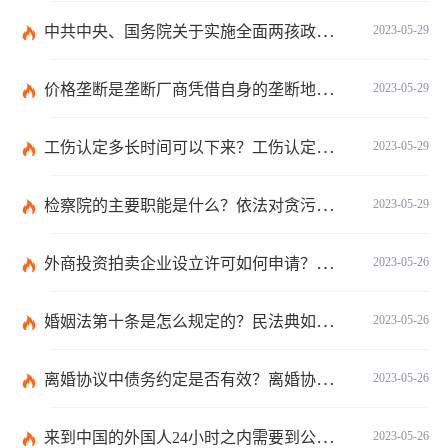
中共中央、国务院关于实施全面两孩政策改革完善计划生育服务管理的决定第八条是什么内容？
2023-05-29
价格垄断是垄断厂商凭借自身的垄断地位吗？国家明令禁止的价格垄断协议行为有哪些？
2023-05-29
工伤认定多长时间可以下来？工伤认定是哪个部门认定？
2023-05-29
检察院的主要职能是什么？依法对贪污贿赂犯罪案件的刑罚标准是什么？
2023-05-29
外商投资拍卖企业设立许可如何申请？申请材料需要哪些？
2023-05-26
婚姻法第十条是怎么规定的？民法典如何认定共同生活？
2023-05-26
离婚协议中债务约定是否有效？离婚协议中有哪些约定事项？
2023-05-26
来到中国的外国人24小时之内需要到公安局办理什么手续吗？
2023-05-26