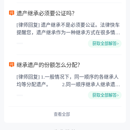
需要受赠人缴纳个人所得税，同时赠与过户也需
要缴纳公证费，具体如下： 1. 公证费：按房
遗产继承必须要公证吗？
价2%缴纳 2. 评估费：按房价0.5%缴纳
[律师回复] 遗产继承不是必须要公证。法律快车
3. 印花税：按房屋评估价的0.05%缴纳 4. 土
提醒您，遗产继承作为一种继承方式在很多情况
地增值税：按房价1%缴纳 5. 房屋产权登记费：
下都是不需要公证的，当然，如果需要公正的也
100元一件。
获取全部解答>
可以到专门的公证机构去办理，相关程序参照法
律依据。公证不是遗产继承的必经程序。但为了
以防对财产继承发生纠纷，可以对遗产继承进行
继承遗产的份额怎么分配？
公证。所以，只要合法就具有法律效力，不需要
[律师回复] 1.一般情况下，同一顺序的各继承人
公证。
均等分配遗产。 2.同一顺序继承人继承遗产
的份额，一般应当均等。 3.对生活有特殊困
获取全部解答>
难又缺乏劳动能力的继承人，分配遗产时，应当
予以照顾。 4.对被继承人尽了主要扶养义务
或者与被继承人共同生活的继承人，分配遗产
查看全部
时，可以多分。 5.有扶养能力和有扶养条件
的继承人，不尽扶养义务的，分配遗产时，应当