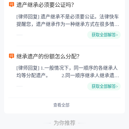
要缴纳公证费，具体如下： 1. 公证费：按房
遗产继承必须要公证吗？
价2%缴纳 2. 评估费：按房价0.5%缴纳
[律师回复] 遗产继承不是必须要公证。法律快车
3. 印花税：按房屋评估价的0.05%缴纳 4. 土
提醒您，遗产继承作为一种继承方式在很多情况
地增值税：按房价1%缴纳 5. 房屋产权登记费：
下都是不需要公证的，当然，如果需要公正的也
100元一件。
获取全部解答>
可以到专门的公证机构去办理，相关程序参照法
律依据。公证不是遗产继承的必经程序。但为了
以防对财产继承发生纠纷，可以对遗产继承进行
继承遗产的份额怎么分配？
公证。所以，只要合法就具有法律效力，不需要
[律师回复] 1.一般情况下，同一顺序的各继承人
公证。
均等分配遗产。 2.同一顺序继承人继承遗产
的份额，一般应当均等。 3.对生活有特殊困
获取全部解答>
难又缺乏劳动能力的继承人，分配遗产时，应当
予以照顾。 4.对被继承人尽了主要扶养义务
或者与被继承人共同生活的继承人，分配遗产
查看全部
时，可以多分。 5.有扶养能力和有扶养条件
的继承人，不尽扶养义务的，分配遗产时，应当
为你推荐
不分或者少分。 6.继承人协商同意的，也可