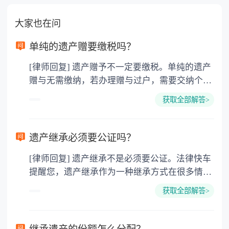
大家也在问
单纯的遗产赠要缴税吗？
[律师回复] 遗产赠予不一定要缴税。单纯的遗产
赠与无需缴纳，若办理赠与过户，需要交纳个人
所得税、契税和公证费。赠与过户是没有增值税
获取全部解答>
的，因为赠与是被认为是无偿受赠的行为，所以
需要受赠人缴纳个人所得税，同时赠与过户也需
要缴纳公证费，具体如下： 1. 公证费：按房
遗产继承必须要公证吗？
价2%缴纳 2. 评估费：按房价0.5%缴纳
[律师回复] 遗产继承不是必须要公证。法律快车
3. 印花税：按房屋评估价的0.05%缴纳 4. 土
提醒您，遗产继承作为一种继承方式在很多情况
地增值税：按房价1%缴纳 5. 房屋产权登记费：
下都是不需要公证的，当然，如果需要公正的也
100元一件。
获取全部解答>
可以到专门的公证机构去办理，相关程序参照法
律依据。公证不是遗产继承的必经程序。但为了
以防对财产继承发生纠纷，可以对遗产继承进行