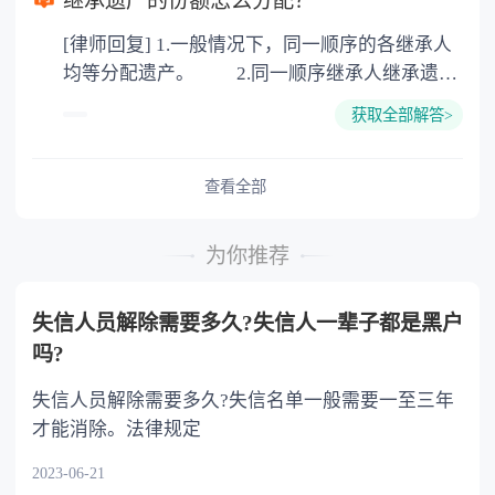
继承遗产的份额怎么分配？
公证。所以，只要合法就具有法律效力，不需要
[律师回复] 1.一般情况下，同一顺序的各继承人
公证。
均等分配遗产。 2.同一顺序继承人继承遗产
的份额，一般应当均等。 3.对生活有特殊困
获取全部解答>
难又缺乏劳动能力的继承人，分配遗产时，应当
予以照顾。 4.对被继承人尽了主要扶养义务
或者与被继承人共同生活的继承人，分配遗产
查看全部
时，可以多分。 5.有扶养能力和有扶养条件
的继承人，不尽扶养义务的，分配遗产时，应当
为你推荐
不分或者少分。 6.继承人协商同意的，也可
以不均等。
失信人员解除需要多久?失信人一辈子都是黑户
吗?
失信人员解除需要多久?失信名单一般需要一至三年
才能消除。法律规定
2023-06-21