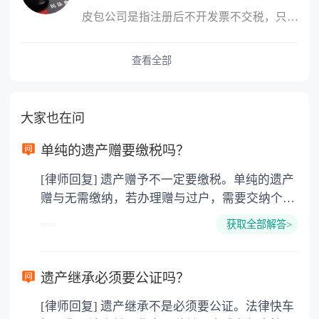
皮包公司是指注册后不开发票不交税，只用公司名称进行进出账的公司
查看全部
大家也在问
单纯的遗产赠要缴税吗？
[律师回复] 遗产赠予不一定要缴税。单纯的遗产
赠与无需缴纳，若办理赠与过户，需要交纳个人
所得税、契税和公证费。赠与过户是没有增值税
获取全部解答>
的，因为赠与是被认为是无偿受赠的行为，所以
需要受赠人缴纳个人所得税，同时赠与过户也需
要缴纳公证费，具体如下： 1. 公证费：按房
遗产继承必须要公证吗？
价2%缴纳 2. 评估费：按房价0.5%缴纳
[律师回复] 遗产继承不是必须要公证。法律快车
3. 印花税：按房屋评估价的0.05%缴纳 4. 土