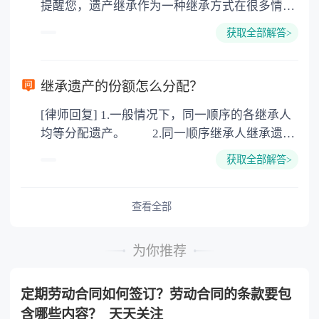
提醒您，遗产继承作为一种继承方式在很多情况
地增值税：按房价1%缴纳 5. 房屋产权登记费：
下都是不需要公证的，当然，如果需要公正的也
100元一件。
获取全部解答>
可以到专门的公证机构去办理，相关程序参照法
律依据。公证不是遗产继承的必经程序。但为了
以防对财产继承发生纠纷，可以对遗产继承进行
继承遗产的份额怎么分配？
公证。所以，只要合法就具有法律效力，不需要
[律师回复] 1.一般情况下，同一顺序的各继承人
公证。
均等分配遗产。 2.同一顺序继承人继承遗产
的份额，一般应当均等。 3.对生活有特殊困
获取全部解答>
难又缺乏劳动能力的继承人，分配遗产时，应当
予以照顾。 4.对被继承人尽了主要扶养义务
或者与被继承人共同生活的继承人，分配遗产
查看全部
时，可以多分。 5.有扶养能力和有扶养条件
的继承人，不尽扶养义务的，分配遗产时，应当
为你推荐
不分或者少分。 6.继承人协商同意的，也可
以不均等。
定期劳动合同如何签订？劳动合同的条款要包
含哪些内容？_天天关注