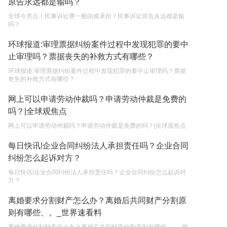
原告永远都是输吗？
遗产继承必须要公证吗？
全球今亮点！民事诉讼费一般由谁承担？民事诉讼原告永远都是输
2023-05-05
吗？
环球报道:审理票据纠纷案件过程中发现犯罪的要中
止审理吗？票据丧失的补救方式有哪些？
环球报道:审理票据纠纷案件过程中发现犯罪的要中止审理吗？票据
丧失的补救方式有哪些？
网上可以申请劳动仲裁吗？申请劳动仲裁是免费的
吗？|全球观焦点
网上可以申请劳动仲裁吗？申请劳动仲裁是免费的吗？|全球观焦点
每日快讯!企业合同纠纷法人承担责任吗？企业合同
纠纷怎么起诉对方？
每日快讯!企业合同纠纷法人承担责任吗？企业合同纠纷怎么起诉对
方？
离婚要求分割财产怎么办？离婚后共同财产分割原
则有哪些、。_世界速看料