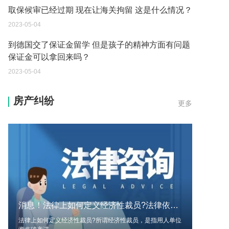
2023-05-04
到德国交了保证金留学 但是孩子的精神方面有问题
保证金可以拿回来吗？
2023-05-04
我想问一下申请护照需要带什么证件？
2023-05-04
房产纠纷
更多
您好：请问从国外进口的费钢税率是多少？非常感
谢！
2023-05-04
外国旅游签证可以在中国大使馆登记结婚吗？
2023-05-04
我可以在苏州申请护照吗？我所在的地方是云南
2023-05-04
消息！法律上如何定义经济性裁员?法律依据是什么?
法律上如何定义经济性裁员?所谓经济性裁员，是指用人单位
你好 我想问一下外国人来这里工作没有护照该怎么