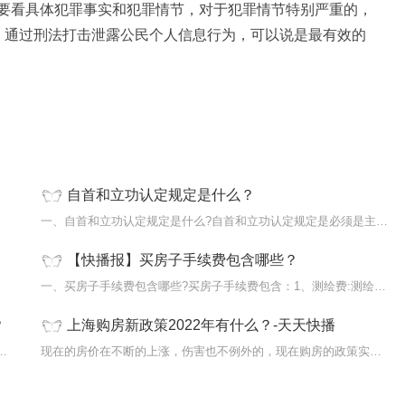
要看具体犯罪事实和犯罪情节，对于犯罪情节特别严重的，
。通过刑法打击泄露公民个人信息行为，可以说是最有效的
自首和立功认定规定是什么？
公民个
一、自首和立功认定规定是什么?自首和立功认定规定是必须是主动投案，
【快播报】买房子手续费包含哪些？
婚。那
一、买房子手续费包含哪些?买房子手续费包含：1、测绘费:测绘费按各区
？
上海购房新政策2022年有什么？-天天快播
规定是什么?天津市二手房买卖税费规定是需要
现在的房价在不断的上涨，伤害也不例外的，现在购房的政策实时的推出，