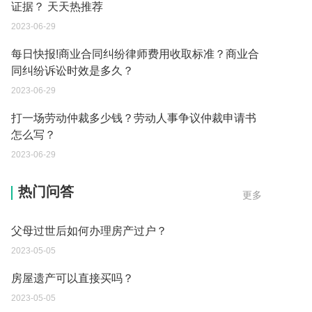
证据？ 天天热推荐
2023-06-29
每日快报!商业合同纠纷律师费用收取标准？商业合
同纠纷诉讼时效是多久？
2023-06-29
打一场劳动仲裁多少钱？劳动人事争议仲裁申请书
怎么写？
继承遗产的份额怎么分配？
2023-06-29
2023-05-05
热门问答
更多
父母过世后如何办理房产过户？
2023-05-05
房屋遗产可以直接买吗？
2023-05-05
取保候审已经过期 现在让海关拘留 这是什么情况？