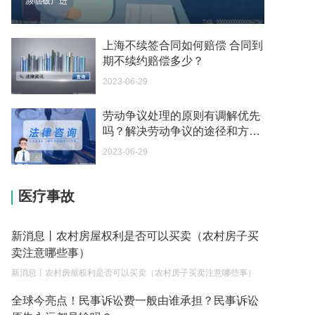
濒临破产进
办？
2023-05-04
上海不续签合同如何赔偿 合同到
如何续签居住证 我的1月7日到期
期不续约赔偿多少？
2023-05-04
2023-06-29
中介说商务签转工作签证合法吗 应该向哪个国家机
劳动争议处理的原则有调解优先
关报案？
吗？解决劳动争议的途径和方法
2023-05-04
有哪些？-每日速看
2023-06-29
你好 我需要申请去美国结婚的签证 过程是什么？
2023-05-04
医疗事故
代理权的产生原因是什么？当我国没有外贸经营权
的企业委托外贸公司进出口贸易时，相关当事人的
新消息丨农村房屋权利是否可以买卖（农村房子买
权利和责任是什么？
卖注意哪些事）
2023-05-04
新消息丨农村房屋权利是否可以买卖（农村房子买卖注意哪些事）
单纯的遗产赠要缴税吗？
全球今亮点！民事诉讼费一般由谁承担？民事诉讼
2023-05-05