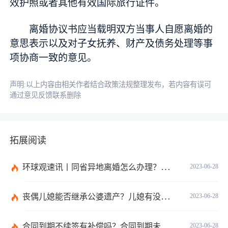
效护照或者其他有效国际旅行证件。
离婚协议书应当载明双方当事人自愿离婚的
意思表示以及对子女抚养、财产及债务处理等事
项协商一致的意见。
声明:以上内容由相关作者结合政策法规整理发布，若内容有误可
通过意见反馈联系删除
拓展阅读
环球观速讯丨同省异地离婚怎么办理？夫妻异地离婚须准备哪些资料？
2023-06-28
丧偶儿媳能否继承公婆遗产？儿媳有没有赡养老人的义务？
2023-06-28
合同到期不续签有补偿吗？合同到期未提前30天通知怎么赔偿？ 当前速看
2023-06-28