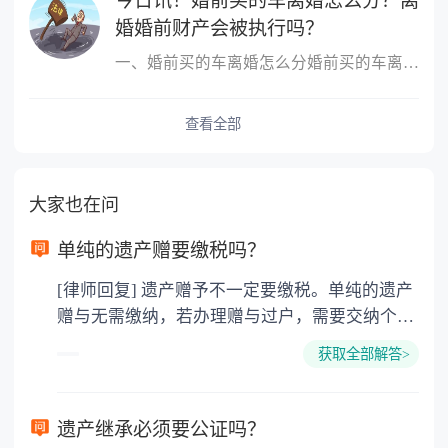
今日讯！婚前买的车离婚怎么分？离
婚婚前财产会被执行吗？
一、婚前买的车离婚怎么分婚前买的车离婚，除另有约定外，一般归个
查看全部
大家也在问
单纯的遗产赠要缴税吗？
[律师回复] 遗产赠予不一定要缴税。单纯的遗产
赠与无需缴纳，若办理赠与过户，需要交纳个人
所得税、契税和公证费。赠与过户是没有增值税
获取全部解答>
的，因为赠与是被认为是无偿受赠的行为，所以
需要受赠人缴纳个人所得税，同时赠与过户也需
要缴纳公证费，具体如下： 1. 公证费：按房
遗产继承必须要公证吗？
价2%缴纳 2. 评估费：按房价0.5%缴纳