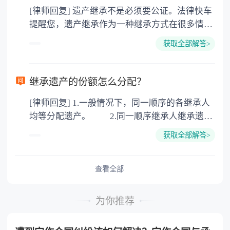
[律师回复] 遗产继承不是必须要公证。法律快车
3. 印花税：按房屋评估价的0.05%缴纳 4. 土
提醒您，遗产继承作为一种继承方式在很多情况
地增值税：按房价1%缴纳 5. 房屋产权登记费：
下都是不需要公证的，当然，如果需要公正的也
100元一件。
获取全部解答>
可以到专门的公证机构去办理，相关程序参照法
律依据。公证不是遗产继承的必经程序。但为了
以防对财产继承发生纠纷，可以对遗产继承进行
继承遗产的份额怎么分配？
公证。所以，只要合法就具有法律效力，不需要
[律师回复] 1.一般情况下，同一顺序的各继承人
公证。
均等分配遗产。 2.同一顺序继承人继承遗产
的份额，一般应当均等。 3.对生活有特殊困
获取全部解答>
难又缺乏劳动能力的继承人，分配遗产时，应当
予以照顾。 4.对被继承人尽了主要扶养义务
或者与被继承人共同生活的继承人，分配遗产
查看全部
时，可以多分。 5.有扶养能力和有扶养条件
的继承人，不尽扶养义务的，分配遗产时，应当
为你推荐
不分或者少分。 6.继承人协商同意的，也可
以不均等。