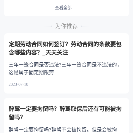
予以照顾。 4.对被继承人尽了主要扶养义务
或者与被继承人共同生活的继承人，分配遗产
查看全部
时，可以多分。 5.有扶养能力和有扶养条件
的继承人，不尽扶养义务的，分配遗产时，应当
为你推荐
不分或者少分。 6.继承人协商同意的，也可
以不均等。
定期劳动合同如何签订？劳动合同的条款要包
含哪些内容？_天天关注
三年一签合同是否违法?三年一签合同是不违法的，
这是属于固定期限劳
2023-07-10
醉驾一定要拘留吗？醉驾取保后还有可能被拘
留吗？
醉驾一定要拘留吗?醉驾不会被拘留。但是会被拘