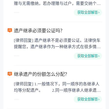
赠与无需缴纳，若办理赠与过户，需要交纳个人
所得税、契税和公证费。赠与过户是没有增值税
获取全部解答>
的，因为赠与是被认为是无偿受赠的行为，所以
需要受赠人缴纳个人所得税，同时赠与过户也需
要缴纳公证费，具体如下： 1. 公证费：按房
遗产继承必须要公证吗？
价2%缴纳 2. 评估费：按房价0.5%缴纳
[律师回复] 遗产继承不是必须要公证。法律快车
3. 印花税：按房屋评估价的0.05%缴纳 4. 土
提醒您，遗产继承作为一种继承方式在很多情况
地增值税：按房价1%缴纳 5. 房屋产权登记费：
下都是不需要公证的，当然，如果需要公正的也
100元一件。
获取全部解答>
可以到专门的公证机构去办理，相关程序参照法
律依据。公证不是遗产继承的必经程序。但为了
以防对财产继承发生纠纷，可以对遗产继承进行
继承遗产的份额怎么分配？
公证。所以，只要合法就具有法律效力，不需要
[律师回复] 1.一般情况下，同一顺序的各继承人
公证。
均等分配遗产。 2.同一顺序继承人继承遗产
的份额，一般应当均等。 3.对生活有特殊困
获取全部解答>
难又缺乏劳动能力的继承人，分配遗产时，应当