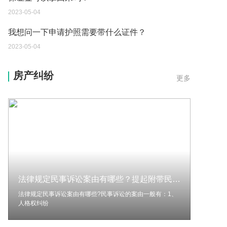
2023-05-04
您好：请问从国外进口的费钢税率是多少？非常感
谢！
2023-05-04
房产纠纷
更多
外国旅游签证可以在中国大使馆登记结婚吗？
2023-05-04
我可以在苏州申请护照吗？我所在的地方是云南
2023-05-04
你好 我想问一下外国人来这里工作没有护照该怎么
办？
2023-05-04
法律规定民事诉讼案由有哪些？提起附带民事诉讼的条件有哪些？
如何续签居住证 我的1月7日到期
法律规定民事诉讼案由有哪些?民事诉讼的案由一般有：1、
人格权纠纷
2023-05-04