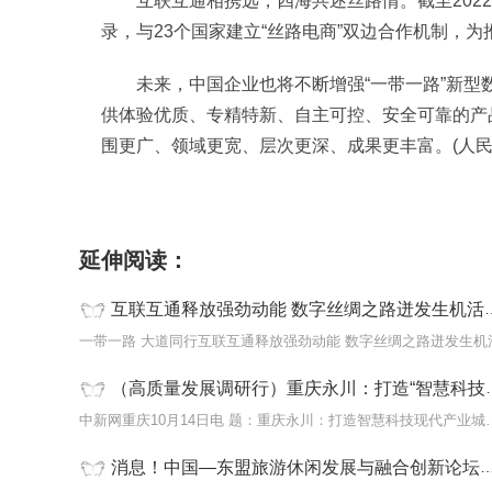
互联互通相携远，四海共述丝路情。截至2022
录，与23个国家建立“丝路电商”双边合作机制，为
未来，中国企业也将不断增强“一带一路”新
供体验优质、专精特新、自主可控、安全可靠的产
围更广、领域更宽、层次更深、成果更丰富。(人民
标签：
光缆路由
互联互通
联通
朋友圈
一带一
延伸阅读：
互联互通释放强劲动能 数字丝绸之路迸发生机活力 当前讯息
一带一路 大道同行互联互通释放强劲动能 数字丝绸之路迸发生机
（高质量发展调研行）重庆永川：打造“智慧科技”现代产业城-环球实时
中新网重庆10月14日电 题：
消息！中国—东盟旅游休闲发展与融合创新论坛在广西桂林举办