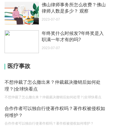
中介说商务签转工作签证合法吗 应该向哪个国家机
佛山律师事务所怎么收费？佛山
关报案？
律师人数是多少？ 观察
2023-05-04
2023-07-07
你好 我需要申请去美国结婚的签证 过程是什么？
年终奖什么时候发?年终奖是入
2023-05-04
职满一年才有的吗?
代理权的产生原因是什么？当我国没有外贸经营权
2023-07-07
的企业委托外贸公司进出口贸易时，相关当事人的
权利和责任是什么？
2023-05-04
医疗事故
单纯的遗产赠要缴税吗？
2023-05-05
不想仲裁了怎么撤出来？仲裁裁决撤销后如何处
理？|全球快看点
遗产继承必须要公证吗？
不想仲裁了怎么撤出来？仲裁裁决撤销后如何处理？|全球快看点
2023-05-05
合作作者可以独自行使著作权吗？著作权被侵权如
继承遗产的份额怎么分配？
何维护？
2023-05-05
合作作者可以独自行使著作权吗？著作权被侵权如何维护？