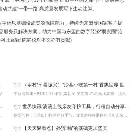
年底，中国已与17个国家签署“数字丝绸之路”合作谅解备忘
推动共建“一带一路”高质量发展写下生动注脚。
型数字信息基础设施资源保障能力，持续为东盟等国家客户提
品服务及解决方案，助力中国与东盟的数字经济“朋友圈”范
网 王绍绍 陈静仪对本文亦有贡献)
（乡村行·看振兴）“沙县小吃第一村”香飘世界|世界快消息
活
中新网福建三明10月14日电 (雷朝良 吴文凯 许琰)远山如黛，流水
世界快讯:滴滴上线亲友守护工具，行程自动分享家人还可代付车费
重庆永川：打造智慧科技现代产业城中新
秋高气爽，正是出门旅游的好季节。尤其对很多退休的老年人来说，错
【天天聚看点】外贸“稳”的基础更加坚实