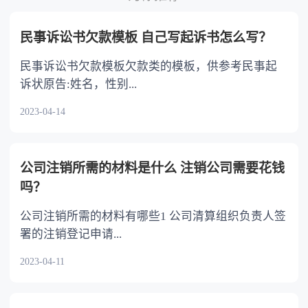
〈中华人民共和国民法典〉婚姻家庭编的解释
家，最终也不会有公民卡。
一方当事人故意造成道路交通事故的，他方无责
(一)》 第七十条 夫妻双方协议离婚后就财产
任。
民事诉讼书欠款模板 自己写起诉书怎么写？
分割问题反悔，请求撤销财产分割协议的，人民
法院应当受理。 人民法院审理后，未发现订
民事诉讼书欠款模板欠款类的模板，供参考民事起
立财产分割协议时存在欺诈、胁迫等情形的，应
诉状原告:姓名，性别...
当依法驳回当事人的诉讼请求。
2023-04-14
公司注销所需的材料是什么 注销公司需要花钱
吗？
公司注销所需的材料有哪些1 公司清算组织负责人签
署的注销登记申请...
2023-04-11