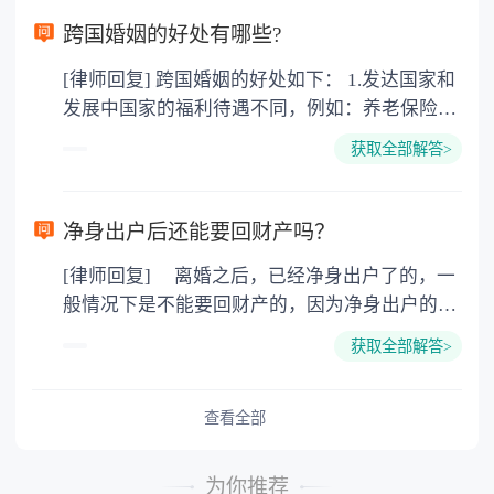
断： １．对有证据认定事故责任时，审查责
跨国婚姻的好处有哪些?
任认定是否恰当； ２．没有证据认定事故责
[律师回复] 跨国婚姻的好处如下： 1.发达国家和
任时，审查责任的认定是否恰当； ３．审查
发展中国家的福利待遇不同，例如：养老保险
事故认定书的用语是否规范、适用法律条款是否
金，失业救济金。 子女在18周岁(美国、加拿大
正确、恰当； ４．审查法院判决、裁定据以
获取全部解答>
22周岁前)都具有教育费、医疗费全免，奶粉费
认定案件事实的证据是否正确，判决、裁定的结
和抚养费每周由政府发放200-400美圆不等，要
果是否恰当。 二、法律依据 《道路交通事
看具体国家和具体城市。 2.西方文化不同。男性
故处理程序规定》第六十条，公安机关交通管理
净身出户后还能要回财产吗？
没有中国文化的儒家思想，所谓男尊女卑，三从
部门Ｊ应当根据当事人的行为对发生道路交通事
[律师回复] 离婚之后，已经净身出户了的，一
四德，相对还有女权主义，对女权的保护。例
故所起的作用以及过错的严重程度，确定当事人
般情况下是不能要回财产的，因为净身出户的一
如：女性在怀孕和哺乳期所在单位的裁员受保
的责任。 （一）因一方当事人的过错导致道
方已经放弃了分割财产的权利，此时的财产已经
护，对女权尊重才能体现他们的绅士风度，西方
路交通事故的，承担全部责任； （二）因两
获取全部解答>
是对方的个人财产了，再没有权利要求分割财产
男性的浪漫，幽默和家庭的责任心强，除非不想
方或者两方以上当事人的过错发生道路交通事故
了。除非当初在离婚的时候，之所以选择净身出
结婚，一旦想建立家庭就会有经济基础后才考虑
的，根据其行为对事故发生的作用以及过错的严
户，是因为受到了对方的欺诈或者胁迫等等，那
查看全部
选择婚姻。 3.为孩子搭建的平台，因为将来孩子
重程度，分别承担主要责任、同等责任和次要责
么是可以在离婚之后的一年内，要求重新分割财
出国深造的费用远比现在的婚姻移民费用多很
任； （三）各方均无导致道路交通事故的过
产的。 法律依据：《最高人民法院关于适用
多，而且孩子一个人在外面的消费很大，还没有
错，属于交通意外事故的，各方均无责任。
为你推荐