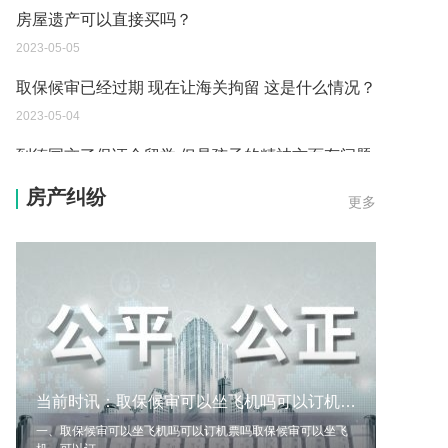
取保候审已经过期 现在让海关拘留 这是什么情况？
2023-05-04
到德国交了保证金留学 但是孩子的精神方面有问题
保证金可以拿回来吗？
2023-05-04
我想问一下申请护照需要带什么证件？
房产纠纷
更多
2023-05-04
您好：请问从国外进口的费钢税率是多少？非常感
谢！
2023-05-04
外国旅游签证可以在中国大使馆登记结婚吗？
2023-05-04
当前时讯：取保候审可以坐飞机吗可以订机票吗？取保候审到期能连续吗？
我可以在苏州申请护照吗？我所在的地方是云南
一、取保候审可以坐飞机吗可以订机票吗取保候审可以坐飞
2023-05-04