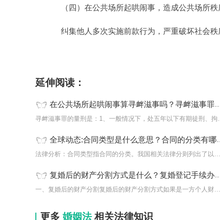
（四）在公共场所起哄闹事，造成公共场所秩
纠集他人多次实施前款行为，严重破坏社会秩
标签：
寻衅滋事罪
无事生非
拒不改正
立案标准
延伸阅读：
在公共场所起哄闹事算寻衅滋事吗？寻衅滋事罪量刑标准是什么？
寻衅滋事罪的量刑是：1、
全球动态:合同类型是什么意思？合同的分类有哪些？
法律分析：合同类型指合同的分类。我国相关法律分则列出了以下
复婚后的财产分割方式是什么？复婚登记手续办理流程是什么？
一、复婚后的财产分割复婚后的财产分割方式如果是一方个人财
更多
婚姻法
相关法律知识