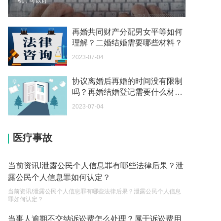
机，可以订
你好 我想问一下外国人来这里工作没有护照该怎么
办？
再婚共同财产分配男女平等如何
2023-05-04
理解？二婚结婚需要哪些材料？
2023-07-04
如何续签居住证 我的1月7日到期
2023-05-04
协议离婚后再婚的时间没有限制
吗？再婚结婚登记需要什么材
中介说商务签转工作签证合法吗 应该向哪个国家机
料？
关报案？
2023-07-04
2023-05-04
医疗事故
你好 我需要申请去美国结婚的签证 过程是什么？
2023-05-04
当前资讯!泄露公民个人信息罪有哪些法律后果？泄
代理权的产生原因是什么？当我国没有外贸经营权
露公民个人信息罪如何认定？
的企业委托外贸公司进出口贸易时，相关当事人的
当前资讯!泄露公民个人信息罪有哪些法律后果？泄露公民个人信息
权利和责任是什么？
2023-05-04
罪如何认定？
单纯的遗产赠要缴税吗？
当事人逾期不交纳诉讼费怎么处理？属于诉讼费用