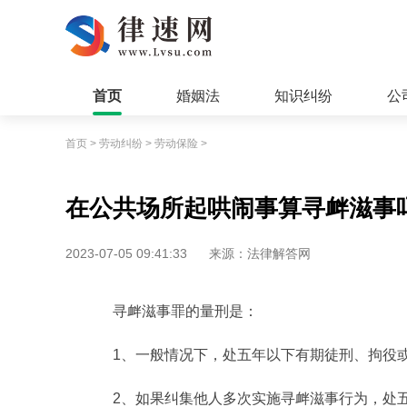
首页
婚姻法
知识纠纷
公
首页
>
劳动纠纷
>
劳动保险
>
在公共场所起哄闹事算寻衅滋事
2023-07-05 09:41:33
来源：法律解答网
寻衅滋事罪的量刑是：
1、一般情况下，处五年以下有期徒刑、拘役
2、如果纠集他人多次实施寻衅滋事行为，处