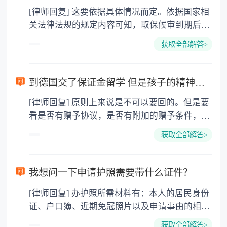
[律师回复] 这要依据具体情况而定。依据国家相
关法律法规的规定内容可知，取保候审到期后，
如果解除取保候审措施的，不再追究当事人刑事
获取全部解答>
责任的，当事人是可以出境的，案件没有结束不
能出国。取保候审是刑事强制措施的一种，它不
代表案件终结。法律依据：《中华人民共和国出
到德国交了保证金留学 但是孩子的精神方面有问题 保证金可以拿回来吗？
境入境管理法》第十二条 中国公民有下列情形之
[律师回复] 原则上来说是不可以要回的。但是要
一的，不准出境：（一）未持有效出境入境证件
看是否有赠予协议，是否有附加的赠予条件，如
或者拒绝、逃避接受边防检查的；（二）被判处
果子女没达到附加的赠予条件要求的话，还是有
刑罚尚未执行完毕或者属于刑事案件被告人、犯
获取全部解答>
可能要回已经送出去的钱的。
罪嫌疑人的；（三）有未了结的民事案件，人民
法院决定不准出境的；（四）因妨害国（边）境
管理受到刑事处罚或者因非法出境、非法居留、
我想问一下申请护照需要带什么证件？
非法就业被其他国家或者地区遣返，未满不准出
[律师回复] 办护照所需材料有：本人的居民身份
境规定年限的；（五）可能危害国家安全和利
证、户口簿、近期免冠照片以及申请事由的相关
益，国务院有关主管部门决定不准出境的；
材料，国家工作人员因非公务原因出国的还需按
（六）法律、行政法规规定不准出境的其他情
获取全部解答>