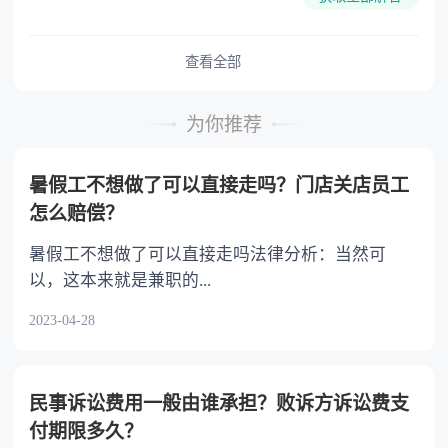
照国家有关规定提交相关证明文件。 法律依据：
形。
《中华人民共和国护照法》第六条 公民申请普通
护照，应当提交本人的居民身份证、户口簿、近
查看全部
期免冠照片以及申请事由的相关材料。国家工作
人员因本法第五条规定的原因出境申请普通护照
为你推荐
的，还应当按照国家有关规定提交相关证明文
件。公安机关出入境管理机构应当自收到申请材
暑假工不想做了可以直接走吗？门店关店员工
料之日起十五日内签发普通护照；对不符合规定
怎么赔偿？
不予签发的，应当书面说明理由，并告知申请人
享有依法申请行政复议或者提起行政诉讼的权
暑假工不想做了可以直接走吗法律分析：当然可
利。在偏远地区或者交通不便的地区或者因特殊
以，这本来就是兼职的...
情况，不能按期签发护照的，经护照签发机关负
2023-04-28
责人批准，签发时间可以延长至三十日。公民因
合理紧急事由请求加急办理的，公安机关出入境
管理机构应当及时办理。
民事诉讼费用一般由谁承担？败诉方诉讼费支
付期限多久？