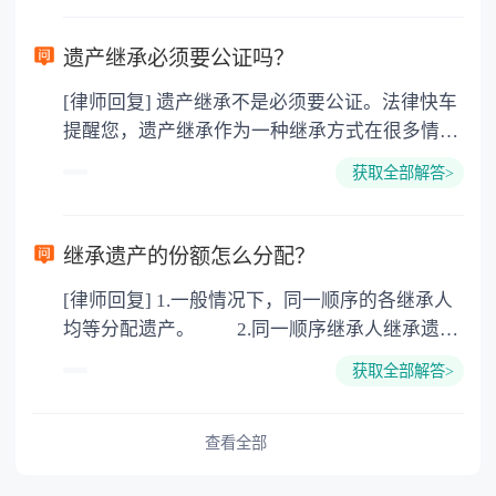
需要受赠人缴纳个人所得税，同时赠与过户也需
要缴纳公证费，具体如下： 1. 公证费：按房
遗产继承必须要公证吗？
价2%缴纳 2. 评估费：按房价0.5%缴纳
[律师回复] 遗产继承不是必须要公证。法律快车
3. 印花税：按房屋评估价的0.05%缴纳 4. 土
提醒您，遗产继承作为一种继承方式在很多情况
地增值税：按房价1%缴纳 5. 房屋产权登记费：
下都是不需要公证的，当然，如果需要公正的也
100元一件。
获取全部解答>
可以到专门的公证机构去办理，相关程序参照法
律依据。公证不是遗产继承的必经程序。但为了
以防对财产继承发生纠纷，可以对遗产继承进行
继承遗产的份额怎么分配？
公证。所以，只要合法就具有法律效力，不需要
[律师回复] 1.一般情况下，同一顺序的各继承人
公证。
均等分配遗产。 2.同一顺序继承人继承遗产
的份额，一般应当均等。 3.对生活有特殊困
获取全部解答>
难又缺乏劳动能力的继承人，分配遗产时，应当
予以照顾。 4.对被继承人尽了主要扶养义务
或者与被继承人共同生活的继承人，分配遗产
查看全部
时，可以多分。 5.有扶养能力和有扶养条件