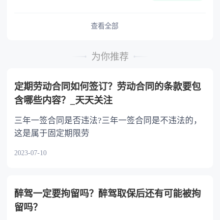
难又缺乏劳动能力的继承人，分配遗产时，应当
予以照顾。 4.对被继承人尽了主要扶养义务
或者与被继承人共同生活的继承人，分配遗产
查看全部
时，可以多分。 5.有扶养能力和有扶养条件
的继承人，不尽扶养义务的，分配遗产时，应当
为你推荐
不分或者少分。 6.继承人协商同意的，也可
以不均等。
定期劳动合同如何签订？劳动合同的条款要包
含哪些内容？_天天关注
三年一签合同是否违法?三年一签合同是不违法的，
这是属于固定期限劳
2023-07-10
醉驾一定要拘留吗？醉驾取保后还有可能被拘
留吗？