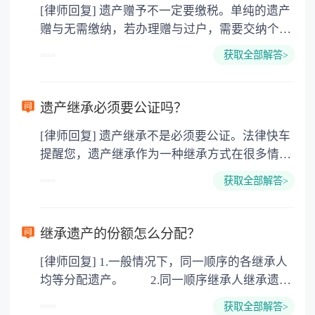
[律师回复] 遗产赠予不一定要缴税。单纯的遗产
赠与无需缴纳，若办理赠与过户，需要交纳个人
所得税、契税和公证费。赠与过户是没有增值税
获取全部解答>
的，因为赠与是被认为是无偿受赠的行为，所以
需要受赠人缴纳个人所得税，同时赠与过户也需
要缴纳公证费，具体如下： 1. 公证费：按房
遗产继承必须要公证吗？
价2%缴纳 2. 评估费：按房价0.5%缴纳
[律师回复] 遗产继承不是必须要公证。法律快车
3. 印花税：按房屋评估价的0.05%缴纳 4. 土
提醒您，遗产继承作为一种继承方式在很多情况
地增值税：按房价1%缴纳 5. 房屋产权登记费：
下都是不需要公证的，当然，如果需要公正的也
100元一件。
获取全部解答>
可以到专门的公证机构去办理，相关程序参照法
律依据。公证不是遗产继承的必经程序。但为了
以防对财产继承发生纠纷，可以对遗产继承进行
继承遗产的份额怎么分配？
公证。所以，只要合法就具有法律效力，不需要
[律师回复] 1.一般情况下，同一顺序的各继承人
公证。
均等分配遗产。 2.同一顺序继承人继承遗产
的份额，一般应当均等。 3.对生活有特殊困
获取全部解答>