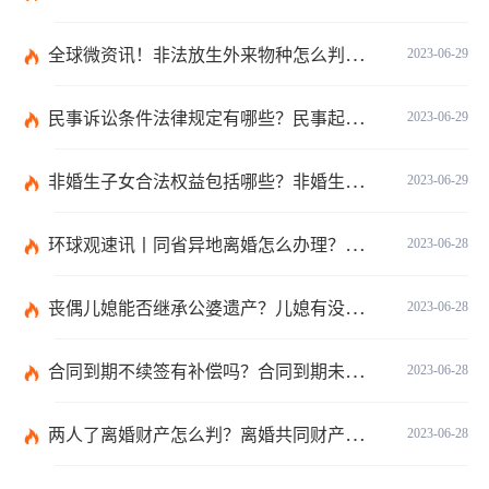
全球微资讯！非法放生外来物种怎么判？放生归哪个部门管？
2023-06-29
民事诉讼条件法律规定有哪些？民事起诉的流程的是怎样的？
2023-06-29
非婚生子女合法权益包括哪些？非婚生子女继承财产的条件是什么？ 全球热点评
2023-06-29
环球观速讯丨同省异地离婚怎么办理？夫妻异地离婚须准备哪些资料？
2023-06-28
丧偶儿媳能否继承公婆遗产？儿媳有没有赡养老人的义务？
2023-06-28
合同到期不续签有补偿吗？合同到期未提前30天通知怎么赔偿？ 当前速看
2023-06-28
两人了离婚财产怎么判？离婚共同财产有哪些？_焦点快报
2023-06-28