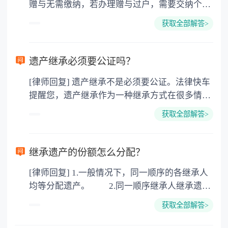
赠与无需缴纳，若办理赠与过户，需要交纳个人
所得税、契税和公证费。赠与过户是没有增值税
获取全部解答>
的，因为赠与是被认为是无偿受赠的行为，所以
需要受赠人缴纳个人所得税，同时赠与过户也需
要缴纳公证费，具体如下： 1. 公证费：按房
遗产继承必须要公证吗？
价2%缴纳 2. 评估费：按房价0.5%缴纳
[律师回复] 遗产继承不是必须要公证。法律快车
3. 印花税：按房屋评估价的0.05%缴纳 4. 土
提醒您，遗产继承作为一种继承方式在很多情况
地增值税：按房价1%缴纳 5. 房屋产权登记费：
下都是不需要公证的，当然，如果需要公正的也
100元一件。
获取全部解答>
可以到专门的公证机构去办理，相关程序参照法
律依据。公证不是遗产继承的必经程序。但为了
以防对财产继承发生纠纷，可以对遗产继承进行
继承遗产的份额怎么分配？
公证。所以，只要合法就具有法律效力，不需要
[律师回复] 1.一般情况下，同一顺序的各继承人
公证。
均等分配遗产。 2.同一顺序继承人继承遗产
的份额，一般应当均等。 3.对生活有特殊困
获取全部解答>
难又缺乏劳动能力的继承人，分配遗产时，应当
予以照顾。 4.对被继承人尽了主要扶养义务