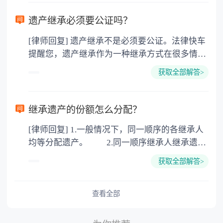
需要受赠人缴纳个人所得税，同时赠与过户也需
要缴纳公证费，具体如下： 1. 公证费：按房
遗产继承必须要公证吗？
价2%缴纳 2. 评估费：按房价0.5%缴纳
[律师回复] 遗产继承不是必须要公证。法律快车
3. 印花税：按房屋评估价的0.05%缴纳 4. 土
提醒您，遗产继承作为一种继承方式在很多情况
地增值税：按房价1%缴纳 5. 房屋产权登记费：
下都是不需要公证的，当然，如果需要公正的也
100元一件。
获取全部解答>
可以到专门的公证机构去办理，相关程序参照法
律依据。公证不是遗产继承的必经程序。但为了
以防对财产继承发生纠纷，可以对遗产继承进行
继承遗产的份额怎么分配？
公证。所以，只要合法就具有法律效力，不需要
[律师回复] 1.一般情况下，同一顺序的各继承人
公证。
均等分配遗产。 2.同一顺序继承人继承遗产
的份额，一般应当均等。 3.对生活有特殊困
获取全部解答>
难又缺乏劳动能力的继承人，分配遗产时，应当
予以照顾。 4.对被继承人尽了主要扶养义务
或者与被继承人共同生活的继承人，分配遗产
查看全部
时，可以多分。 5.有扶养能力和有扶养条件
的继承人，不尽扶养义务的，分配遗产时，应当