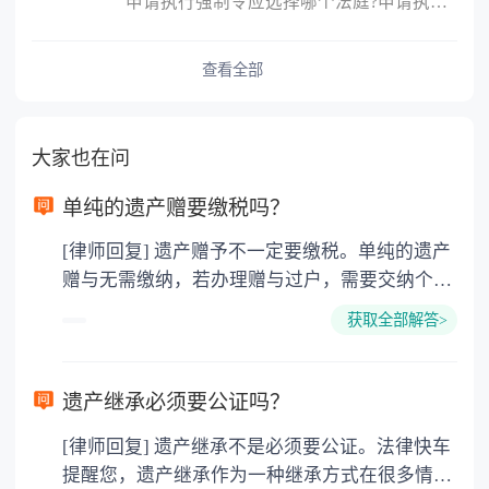
申请执行强制令应选择哪个法庭?申请执行强制令应选择如下法庭：向第
查看全部
大家也在问
单纯的遗产赠要缴税吗？
[律师回复] 遗产赠予不一定要缴税。单纯的遗产
赠与无需缴纳，若办理赠与过户，需要交纳个人
所得税、契税和公证费。赠与过户是没有增值税
获取全部解答>
的，因为赠与是被认为是无偿受赠的行为，所以
需要受赠人缴纳个人所得税，同时赠与过户也需
要缴纳公证费，具体如下： 1. 公证费：按房
遗产继承必须要公证吗？
价2%缴纳 2. 评估费：按房价0.5%缴纳
[律师回复] 遗产继承不是必须要公证。法律快车
3. 印花税：按房屋评估价的0.05%缴纳 4. 土
提醒您，遗产继承作为一种继承方式在很多情况
地增值税：按房价1%缴纳 5. 房屋产权登记费：