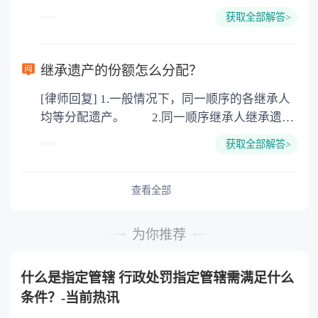
下都是不需要公证的，当然，如果需要公正的也
100元一件。
获取全部解答>
可以到专门的公证机构去办理，相关程序参照法
律依据。公证不是遗产继承的必经程序。但为了
以防对财产继承发生纠纷，可以对遗产继承进行
继承遗产的份额怎么分配？
公证。所以，只要合法就具有法律效力，不需要
[律师回复] 1.一般情况下，同一顺序的各继承人
公证。
均等分配遗产。 2.同一顺序继承人继承遗产
的份额，一般应当均等。 3.对生活有特殊困
获取全部解答>
难又缺乏劳动能力的继承人，分配遗产时，应当
予以照顾。 4.对被继承人尽了主要扶养义务
或者与被继承人共同生活的继承人，分配遗产
查看全部
时，可以多分。 5.有扶养能力和有扶养条件
的继承人，不尽扶养义务的，分配遗产时，应当
为你推荐
不分或者少分。 6.继承人协商同意的，也可
以不均等。
什么是指定管辖 行政处罚指定管辖需满足什么
条件？-当前热讯