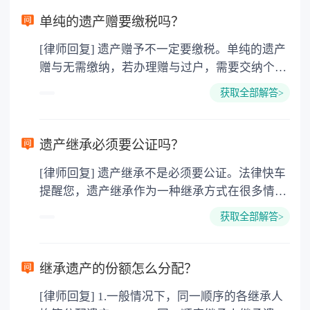
单纯的遗产赠要缴税吗？
[律师回复] 遗产赠予不一定要缴税。单纯的遗产
赠与无需缴纳，若办理赠与过户，需要交纳个人
所得税、契税和公证费。赠与过户是没有增值税
获取全部解答>
的，因为赠与是被认为是无偿受赠的行为，所以
需要受赠人缴纳个人所得税，同时赠与过户也需
要缴纳公证费，具体如下： 1. 公证费：按房
遗产继承必须要公证吗？
价2%缴纳 2. 评估费：按房价0.5%缴纳
[律师回复] 遗产继承不是必须要公证。法律快车
3. 印花税：按房屋评估价的0.05%缴纳 4. 土
提醒您，遗产继承作为一种继承方式在很多情况
地增值税：按房价1%缴纳 5. 房屋产权登记费：
下都是不需要公证的，当然，如果需要公正的也
100元一件。
获取全部解答>
可以到专门的公证机构去办理，相关程序参照法
律依据。公证不是遗产继承的必经程序。但为了
以防对财产继承发生纠纷，可以对遗产继承进行
继承遗产的份额怎么分配？
公证。所以，只要合法就具有法律效力，不需要
[律师回复] 1.一般情况下，同一顺序的各继承人
公证。