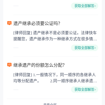
所得税、契税和公证费。赠与过户是没有增值税
获取全部解答>
的，因为赠与是被认为是无偿受赠的行为，所以
需要受赠人缴纳个人所得税，同时赠与过户也需
要缴纳公证费，具体如下： 1. 公证费：按房
遗产继承必须要公证吗？
价2%缴纳 2. 评估费：按房价0.5%缴纳
[律师回复] 遗产继承不是必须要公证。法律快车
3. 印花税：按房屋评估价的0.05%缴纳 4. 土
提醒您，遗产继承作为一种继承方式在很多情况
地增值税：按房价1%缴纳 5. 房屋产权登记费：
下都是不需要公证的，当然，如果需要公正的也
100元一件。
获取全部解答>
可以到专门的公证机构去办理，相关程序参照法
律依据。公证不是遗产继承的必经程序。但为了
以防对财产继承发生纠纷，可以对遗产继承进行
继承遗产的份额怎么分配？
公证。所以，只要合法就具有法律效力，不需要
[律师回复] 1.一般情况下，同一顺序的各继承人
公证。
均等分配遗产。 2.同一顺序继承人继承遗产
的份额，一般应当均等。 3.对生活有特殊困
获取全部解答>
难又缺乏劳动能力的继承人，分配遗产时，应当
予以照顾。 4.对被继承人尽了主要扶养义务
查看全部