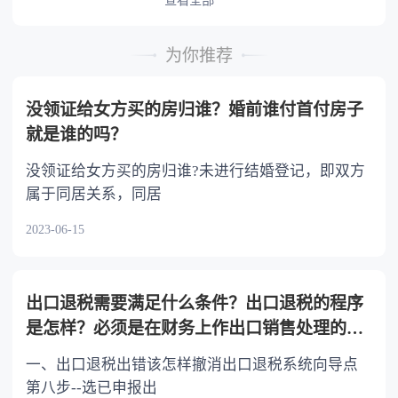
或者与被继承人共同生活的继承人，分配遗产
时，可以多分。 5.有扶养能力和有扶养条件
的继承人，不尽扶养义务的，分配遗产时，应当
为你推荐
不分或者少分。 6.继承人协商同意的，也可
以不均等。
没领证给女方买的房归谁？婚前谁付首付房子
就是谁的吗？
没领证给女方买的房归谁?未进行结婚登记，即双方
属于同居关系，同居
2023-06-15
出口退税需要满足什么条件？出口退税的程序
是怎样？必须是在财务上作出口销售处理的货
物吗？
一、出口退税出错该怎样撤消出口退税系统向导点
第八步--选已申报出