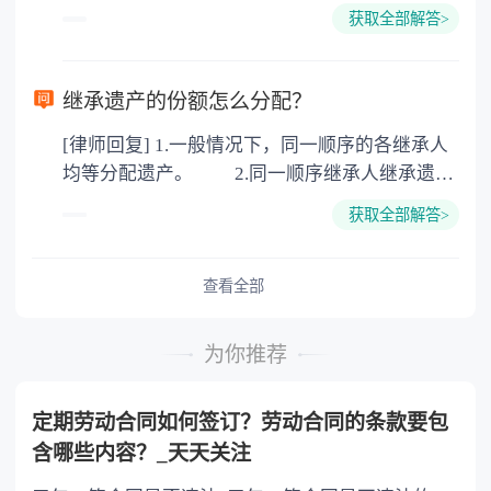
下都是不需要公证的，当然，如果需要公正的也
100元一件。
获取全部解答>
可以到专门的公证机构去办理，相关程序参照法
律依据。公证不是遗产继承的必经程序。但为了
以防对财产继承发生纠纷，可以对遗产继承进行
继承遗产的份额怎么分配？
公证。所以，只要合法就具有法律效力，不需要
[律师回复] 1.一般情况下，同一顺序的各继承人
公证。
均等分配遗产。 2.同一顺序继承人继承遗产
的份额，一般应当均等。 3.对生活有特殊困
获取全部解答>
难又缺乏劳动能力的继承人，分配遗产时，应当
予以照顾。 4.对被继承人尽了主要扶养义务
或者与被继承人共同生活的继承人，分配遗产
查看全部
时，可以多分。 5.有扶养能力和有扶养条件
的继承人，不尽扶养义务的，分配遗产时，应当
为你推荐
不分或者少分。 6.继承人协商同意的，也可
以不均等。
定期劳动合同如何签订？劳动合同的条款要包
含哪些内容？_天天关注