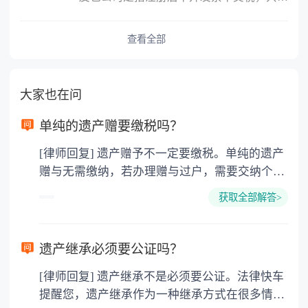
查看全部
大家也在问
单纯的遗产赠要缴税吗？
[律师回复] 遗产赠予不一定要缴税。单纯的遗产
赠与无需缴纳，若办理赠与过户，需要交纳个人
所得税、契税和公证费。赠与过户是没有增值税
获取全部解答>
的，因为赠与是被认为是无偿受赠的行为，所以
需要受赠人缴纳个人所得税，同时赠与过户也需
要缴纳公证费，具体如下： 1. 公证费：按房
遗产继承必须要公证吗？
价2%缴纳 2. 评估费：按房价0.5%缴纳
[律师回复] 遗产继承不是必须要公证。法律快车
3. 印花税：按房屋评估价的0.05%缴纳 4. 土
提醒您，遗产继承作为一种继承方式在很多情况
地增值税：按房价1%缴纳 5. 房屋产权登记费：