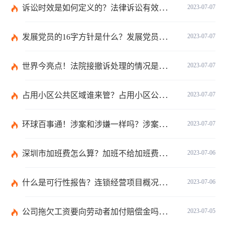
诉讼时效是如何定义的？法律诉讼有效期是多久？
2023-07-07
发展党员的16字方针是什么？发展党员程序有哪些？ 全球消息
2023-07-07
世界今亮点！法院接撤诉处理的情况是什么？离婚案件撤诉后什么时候可以再起诉？
2023-07-07
占用小区公共区域谁来管？占用小区公共区域违法吗？
2023-07-07
环球百事通！涉案和涉嫌一样吗？涉案金额多少可以立案？
2023-07-07
深圳市加班费怎么算？加班不给加班费应该怎么办？
2023-07-06
什么是可行性报告？连锁经营项目概况都有哪些内容？ 环球观察
2023-07-06
公司拖欠工资要向劳动者加付赔偿金吗？拖欠工资仲裁时效期间是如何规定的？
2023-07-05