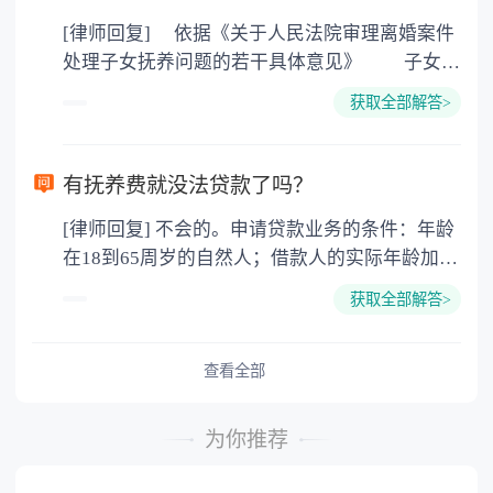
时的条件和标准支付抚养费，已经不能满足未成
[律师回复] 依据《关于人民法院审理离婚案件
年人基本的生活要求，不能保障未成年子女正常
处理子女抚养问题的若干具体意见》 子女抚
的生活和学习。因此，法律和司法解释规定未成
育费的数额，可根据子女的实际需要、父母双方
年子女有权基于法定情形，向抚养义务人要求增
获取全部解答>
的负担能力和当地的实际生活水平确定。 有
加抚养费。
固定收入的，抚育费一般可按其月总收入的百分
之二十至三十的比例给付。负担两个以上子女抚
有抚养费就没法贷款了吗？
育费的，比例可适当提高，但一般不得超过月总
[律师回复] 不会的。申请贷款业务的条件：年龄
收入的百分之五十。 无固定收入的，抚育费
在18到65周岁的自然人；借款人的实际年龄加贷
的数额可依据当年总收入或同行业平均收入，参
款申请期限不应超过70岁；具有稳定职业、稳定
照上述比例确定。 有特殊情况的，可适当提
获取全部解答>
收入，按期偿付贷款本息的能力；征信良好，无
高或降低上述比例。 抚育费应定期给付，有
不良记录，贷款用途合法；银行规定的其他条
条件的可一次性给付。
件。
查看全部
为你推荐