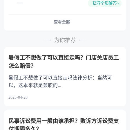
属于国家所有的自然资源，所有权可以不登记。
获取全部解答>
责任的，当事人是可以出境的，案件没有结束不
第二百四十条：所有权人对自己的不动产或
能出国。取保候审是刑事强制措施的一种，它不
者动产，依法享有占有、使用、收益和处分的权
代表案件终结。法律依据：《中华人民共和国出
查看全部
利。
境入境管理法》第十二条 中国公民有下列情形之
一的，不准出境：（一）未持有效出境入境证件
为你推荐
或者拒绝、逃避接受边防检查的；（二）被判处
刑罚尚未执行完毕或者属于刑事案件被告人、犯
暑假工不想做了可以直接走吗？门店关店员工
罪嫌疑人的；（三）有未了结的民事案件，人民
怎么赔偿？
法院决定不准出境的；（四）因妨害国（边）境
管理受到刑事处罚或者因非法出境、非法居留、
暑假工不想做了可以直接走吗法律分析：当然可
非法就业被其他国家或者地区遣返，未满不准出
以，这本来就是兼职的...
境规定年限的；（五）可能危害国家安全和利
2023-04-28
益，国务院有关主管部门决定不准出境的；
（六）法律、行政法规规定不准出境的其他情
形。
民事诉讼费用一般由谁承担？败诉方诉讼费支
付期限多久？