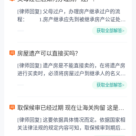
[律师回复] 父母过户，办理房产继承过户的流
程： 1.房产继承应先到被继承房产公证处办
理房产继承公证 2.再到房产交易中心办理房
获取全部解答>
产继承手续 3.缴纳费用 4.办理过户手
续。 《中华人民共和国民法典》第二百零九
条 不动产物权的设立、变更、转让和消灭，
房屋遗产可以直接买吗？
经依法登记，发生效力未经登记，不发生效力，
[律师回复] 遗产房是不能直接卖的，在将遗产房
但是法律另有规定的除外。 依法属于国家所
进行买卖时，必须将房屋过户到继承人的名义，
有的自然资源，所有权可以不登记。 第二百
才可以将房屋出卖。 民法典规定，财产所有
一十条 不动产登记，由不动产所在地的登记
获取全部解答>
人才能处分自己的财产，所以继承人继承房屋
机构办理。 国家对不动产实行统一登记制
后，要办理过户登记才取得房屋所有权，继承人
度。统一登记的范围、登记机构和登记办法，由
才能买卖房屋。 《中华人民共和国民法典》
法律、行政法规规定。
取保候审已经过期 现在让海关拘留 这是什么情况？
第二百零九条：不动产物权的设立、变更、转让
[律师回复] 这要依据具体情况而定。依据国家相
和消灭，经依法登记，发生效力；未经登记，不
关法律法规的规定内容可知，取保候审到期后，
发生效力，但是法律另有规定的除外。 依法
如果解除取保候审措施的，不再追究当事人刑事