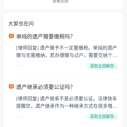
查看全部
大家也在问
单纯的遗产赠要缴税吗？
[律师回复] 遗产赠予不一定要缴税。单纯的遗产
赠与无需缴纳，若办理赠与过户，需要交纳个人
所得税、契税和公证费。赠与过户是没有增值税
获取全部解答>
的，因为赠与是被认为是无偿受赠的行为，所以
需要受赠人缴纳个人所得税，同时赠与过户也需
要缴纳公证费，具体如下： 1. 公证费：按房
遗产继承必须要公证吗？
价2%缴纳 2. 评估费：按房价0.5%缴纳
[律师回复] 遗产继承不是必须要公证。法律快车
3. 印花税：按房屋评估价的0.05%缴纳 4. 土
提醒您，遗产继承作为一种继承方式在很多情况
地增值税：按房价1%缴纳 5. 房屋产权登记费：
下都是不需要公证的，当然，如果需要公正的也
100元一件。
获取全部解答>
可以到专门的公证机构去办理，相关程序参照法