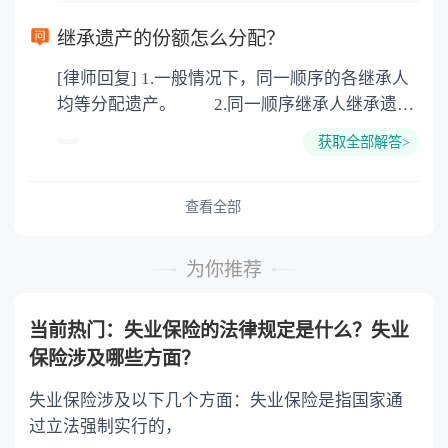
律依据。公证不是遗产继承的必经程序。但为了
以防对财产继承发生纠纷，可以对遗产继承进行
继承遗产的份额怎么分配？
公证。所以，只要合法就具有法律效力，不需要
[律师回复] 1.一般情况下，同一顺序的各继承人
公证。
均等分配遗产。 2.同一顺序继承人继承遗产
的份额，一般应当均等。 3.对生活有特殊困
获取全部解答>
难又缺乏劳动能力的继承人，分配遗产时，应当
予以照顾。 4.对被继承人尽了主要扶养义务
或者与被继承人共同生活的继承人，分配遗产
查看全部
时，可以多分。 5.有扶养能力和有扶养条件
的继承人，不尽扶养义务的，分配遗产时，应当
为你推荐
不分或者少分。 6.继承人协商同意的，也可
以不均等。
当前热门：失业保险的法律规定是什么？失业
保险涉及哪些方面？
失业保险涉及以下几个方面：失业保险是指国家通
过立法强制实行的，