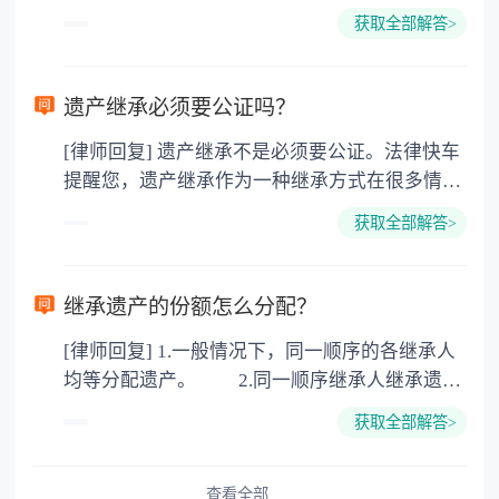
所得税、契税和公证费。赠与过户是没有增值税
获取全部解答>
的，因为赠与是被认为是无偿受赠的行为，所以
需要受赠人缴纳个人所得税，同时赠与过户也需
要缴纳公证费，具体如下： 1. 公证费：按房
遗产继承必须要公证吗？
价2%缴纳 2. 评估费：按房价0.5%缴纳
[律师回复] 遗产继承不是必须要公证。法律快车
3. 印花税：按房屋评估价的0.05%缴纳 4. 土
提醒您，遗产继承作为一种继承方式在很多情况
地增值税：按房价1%缴纳 5. 房屋产权登记费：
下都是不需要公证的，当然，如果需要公正的也
100元一件。
获取全部解答>
可以到专门的公证机构去办理，相关程序参照法
律依据。公证不是遗产继承的必经程序。但为了
以防对财产继承发生纠纷，可以对遗产继承进行
继承遗产的份额怎么分配？
公证。所以，只要合法就具有法律效力，不需要
[律师回复] 1.一般情况下，同一顺序的各继承人
公证。
均等分配遗产。 2.同一顺序继承人继承遗产
的份额，一般应当均等。 3.对生活有特殊困
获取全部解答>
难又缺乏劳动能力的继承人，分配遗产时，应当
予以照顾。 4.对被继承人尽了主要扶养义务
或者与被继承人共同生活的继承人，分配遗产
查看全部