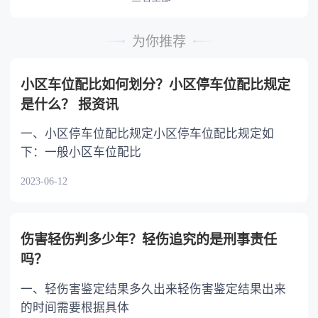
时，可以多分。 5.有扶养能力和有扶养条件
的继承人，不尽扶养义务的，分配遗产时，应当
为你推荐
不分或者少分。 6.继承人协商同意的，也可
以不均等。
小区车位配比如何划分？小区停车位配比规定
是什么？ 报资讯
一、小区停车位配比规定小区停车位配比规定如
下：一般小区车位配比
2023-06-12
伤害轻伤判多少年？轻伤追究的是刑事责任
吗？
一、轻伤害鉴定结果多久出来轻伤害鉴定结果出来
的时间需要根据具体