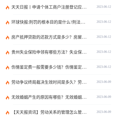
天天日报丨申请个体工商户注册登记应当提交哪些文件？个体工商户条例第八条是什么？
2023-06-12
环球快报:刑罚的根本目的是什么?刑法和刑罚有区别吗?
2023-06-12
房产抵押贷款的还款方式是多少？房屋抵押合同书模板是怎样的？
2023-06-12
贵州失业保险申领有哪些方法？失业保险的申请方法分为几种？
2023-06-12
伤情鉴定费一般需要多少钱？伤情鉴定多久能做？
2023-06-12
劳动争议终局裁决生效时间是多久？劳动争议终局裁决可以起诉吗？
2023-06-09
无效婚姻产生的原因有哪些？无效婚姻出轨可以要求赔偿吗？ 当前滚动
2023-06-09
【天天报资讯】劳动关系的管理怎么管理？事实劳动关系的经济补偿金是什么？
2023-06-09