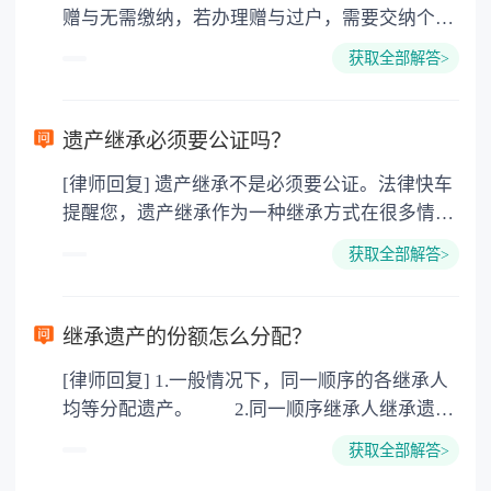
赠与无需缴纳，若办理赠与过户，需要交纳个人
所得税、契税和公证费。赠与过户是没有增值税
获取全部解答>
的，因为赠与是被认为是无偿受赠的行为，所以
需要受赠人缴纳个人所得税，同时赠与过户也需
要缴纳公证费，具体如下： 1. 公证费：按房
遗产继承必须要公证吗？
价2%缴纳 2. 评估费：按房价0.5%缴纳
[律师回复] 遗产继承不是必须要公证。法律快车
3. 印花税：按房屋评估价的0.05%缴纳 4. 土
提醒您，遗产继承作为一种继承方式在很多情况
地增值税：按房价1%缴纳 5. 房屋产权登记费：
下都是不需要公证的，当然，如果需要公正的也
100元一件。
获取全部解答>
可以到专门的公证机构去办理，相关程序参照法
律依据。公证不是遗产继承的必经程序。但为了
以防对财产继承发生纠纷，可以对遗产继承进行
继承遗产的份额怎么分配？
公证。所以，只要合法就具有法律效力，不需要
[律师回复] 1.一般情况下，同一顺序的各继承人
公证。
均等分配遗产。 2.同一顺序继承人继承遗产
的份额，一般应当均等。 3.对生活有特殊困
获取全部解答>
难又缺乏劳动能力的继承人，分配遗产时，应当