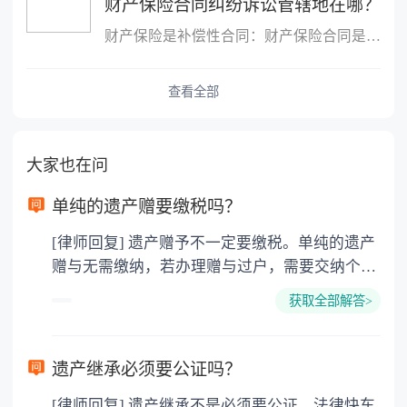
财产保险合同纠纷诉讼管辖地在哪？
财产保险是补偿性合同：财产保险合同是一种补偿性合同，它主要是以
查看全部
大家也在问
单纯的遗产赠要缴税吗？
[律师回复] 遗产赠予不一定要缴税。单纯的遗产
赠与无需缴纳，若办理赠与过户，需要交纳个人
所得税、契税和公证费。赠与过户是没有增值税
获取全部解答>
的，因为赠与是被认为是无偿受赠的行为，所以
需要受赠人缴纳个人所得税，同时赠与过户也需
要缴纳公证费，具体如下： 1. 公证费：按房
遗产继承必须要公证吗？
价2%缴纳 2. 评估费：按房价0.5%缴纳
[律师回复] 遗产继承不是必须要公证。法律快车