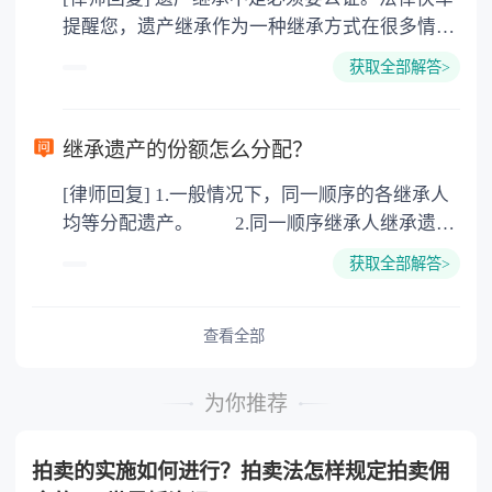
3. 印花税：按房屋评估价的0.05%缴纳 4. 土
提醒您，遗产继承作为一种继承方式在很多情况
地增值税：按房价1%缴纳 5. 房屋产权登记费：
下都是不需要公证的，当然，如果需要公正的也
100元一件。
获取全部解答>
可以到专门的公证机构去办理，相关程序参照法
律依据。公证不是遗产继承的必经程序。但为了
以防对财产继承发生纠纷，可以对遗产继承进行
继承遗产的份额怎么分配？
公证。所以，只要合法就具有法律效力，不需要
[律师回复] 1.一般情况下，同一顺序的各继承人
公证。
均等分配遗产。 2.同一顺序继承人继承遗产
的份额，一般应当均等。 3.对生活有特殊困
获取全部解答>
难又缺乏劳动能力的继承人，分配遗产时，应当
予以照顾。 4.对被继承人尽了主要扶养义务
或者与被继承人共同生活的继承人，分配遗产
查看全部
时，可以多分。 5.有扶养能力和有扶养条件
的继承人，不尽扶养义务的，分配遗产时，应当
为你推荐
不分或者少分。 6.继承人协商同意的，也可
以不均等。
拍卖的实施如何进行？拍卖法怎样规定拍卖佣