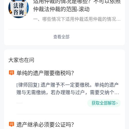
适用仲裁的情况是哪些？不可以依照
仲裁法仲裁的范围-滚动
一、哪些情况下适用仲裁适用仲裁的情况是，平等主体的公民、法人和
查看全部
大家也在问
单纯的遗产赠要缴税吗？
[律师回复] 遗产赠予不一定要缴税。单纯的遗产
赠与无需缴纳，若办理赠与过户，需要交纳个人
所得税、契税和公证费。赠与过户是没有增值税
获取全部解答>
的，因为赠与是被认为是无偿受赠的行为，所以
需要受赠人缴纳个人所得税，同时赠与过户也需
要缴纳公证费，具体如下： 1. 公证费：按房
遗产继承必须要公证吗？