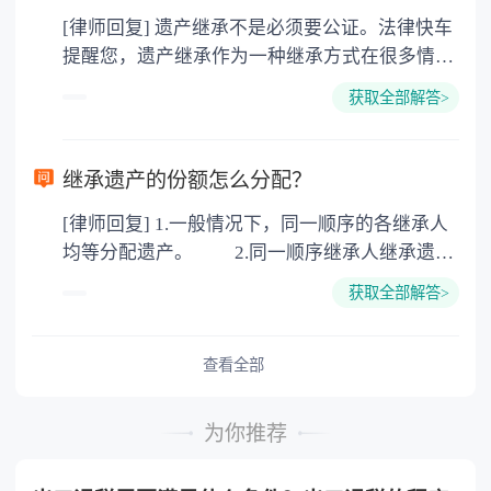
价2%缴纳 2. 评估费：按房价0.5%缴纳
[律师回复] 遗产继承不是必须要公证。法律快车
3. 印花税：按房屋评估价的0.05%缴纳 4. 土
提醒您，遗产继承作为一种继承方式在很多情况
地增值税：按房价1%缴纳 5. 房屋产权登记费：
下都是不需要公证的，当然，如果需要公正的也
100元一件。
获取全部解答>
可以到专门的公证机构去办理，相关程序参照法
律依据。公证不是遗产继承的必经程序。但为了
以防对财产继承发生纠纷，可以对遗产继承进行
继承遗产的份额怎么分配？
公证。所以，只要合法就具有法律效力，不需要
[律师回复] 1.一般情况下，同一顺序的各继承人
公证。
均等分配遗产。 2.同一顺序继承人继承遗产
的份额，一般应当均等。 3.对生活有特殊困
获取全部解答>
难又缺乏劳动能力的继承人，分配遗产时，应当
予以照顾。 4.对被继承人尽了主要扶养义务
或者与被继承人共同生活的继承人，分配遗产
查看全部
时，可以多分。 5.有扶养能力和有扶养条件
的继承人，不尽扶养义务的，分配遗产时，应当
为你推荐
不分或者少分。 6.继承人协商同意的，也可
以不均等。